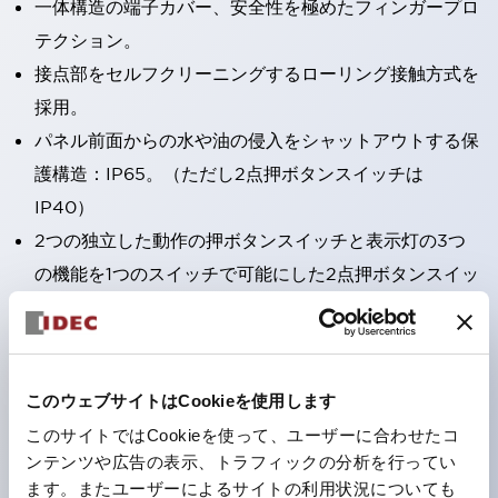
一体構造の端子カバー、安全性を極めたフィンガープロ
テクション。
接点部をセルフクリーニングするローリング接触方式を
採用。
パネル前面からの水や油の侵入をシャットアウトする保
護構造：IP65。（ただし2点押ボタンスイッチは
IP40）
2つの独立した動作の押ボタンスイッチと表示灯の3つ
の機能を1つのスイッチで可能にした2点押ボタンスイッ
チも完備。
ワールドワイドなニーズに対応する各種電圧を完備。
1つで6色の役をこなすLED球（LSRD球）。これまで色
このウェブサイトはCookieを使用します
ごとに分かれていたLED球を、1色のLED球で各色を表
このサイトではCookieを使って、ユーザーに合わせたコ
現できるようにしました。
ンテンツや広告の表示、トラフィックの分析を行ってい
カラーユニバーサルデザインに対応。表示灯（角平形）
ます。またユーザーによるサイトの利用状況についても