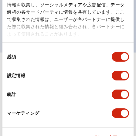
の点灯/消灯の認識および、点灯時のランプ色の識別が
情報を収集し、ソーシャルメディアや広告配信、データ
対応。
解析の各サードパーティに情報を共有しています。ここ
で収集された情報は、ユーザーが各パートナーに提供し
ISO 3864-4安全色に対応。危険時や緊急事態時の色表
た際に収集された情報と組み合わされ、各パートナーに
現がより明確・鮮明で、より多くの方が識別可能に。
よって使用されることがあります。
同
必須
意
の
+
仕様
すべて展開
選
設定情報
択
形状仕様
統計
電気的仕様(照光部定格)
環境仕様
マーケティング
機能仕様