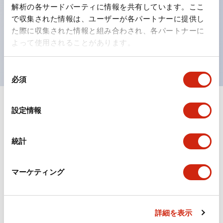
の点灯/消灯の認識および、点灯時のランプ色の識別が
解析の各サードパーティに情報を共有しています。ここ
対応。
で収集された情報は、ユーザーが各パートナーに提供し
た際に収集された情報と組み合わされ、各パートナーに
ISO 3864-4安全色に対応。危険時や緊急事態時の色表
よって使用されることがあります。
現がより明確・鮮明で、より多くの方が識別可能に。
同
必須
意
の
選
+
仕様
設定情報
すべて展開
択
形状仕様
統計
電気的仕様(照光部定格)
マーケティング
環境仕様
機械的仕様
詳細を表示