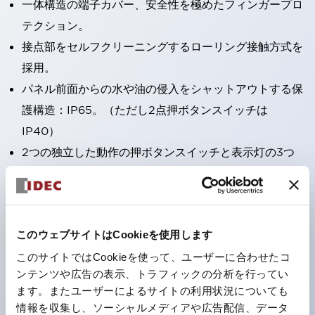
一体構造の端子カバー、安全性を極めたフィンガープロ
テクション。
接点部をセルフクリーニングするローリング接触方式を
採用。
パネル前面からの水や油の侵入をシャットアウトする保
護構造：IP65。（ただし2点押ボタンスイッチは
IP40）
2つの独立した動作の押ボタンスイッチと表示灯の3つ
の機能を1つのスイッチで可能にした2点押ボタンスイッ
チも完備。
ワールドワイドなニーズに対応する各種電圧を完備。
このウェブサイトはCookieを使用します
1つで6色の役をこなすLED球（LSRD球）。これまで色
ごとに分かれていたLED球を、1色のLED球で各色を表
このサイトではCookieを使って、ユーザーに合わせたコ
ンテンツや広告の表示、トラフィックの分析を行ってい
現できるようにしました。
ます。またユーザーによるサイトの利用状況についても
カラーユニバーサルデザインに対応。表示灯（角平形）
情報を収集し、ソーシャルメディアや広告配信、データ