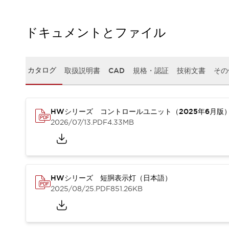
本質的な対策で爆発事故のリスクを抑える
半導体製造装置の設計自由度を高める方法
ダウンタイムを長引かせるスイッチ交換を瞬時に
ドキュメントとファイル
安全規格への対応
危険性の低い機械にカテゴリ2安全リレーモジュールの選択を
光電センサでは実現できなかった工数を削減する手段とは？
カタログ
取扱説明書
CAD
規格・認証
技術文書
その
一覧を表示する
業界別
一覧を表示する
ソリューション
安全、そしてその先へ
HWシリーズ コントロールユニット（2025年6月版
2026/07/13
.PDF
4.33MB
IDECの安全コンセプト
IDECの協調安全/Safety2.0
安全に関する法令・規格
基礎からわかる安全機器講座
安全セミナー/安全コンサルティング
HWシリーズ 短胴表示灯（日本語）
SISTEMAとは
一覧を表示する
2025/08/25
.PDF
851.26KB
IIoT対応デバイス
RFID認証
制御パネルレス
AGV/AMRの開発&導入促進