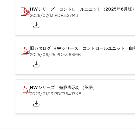
重量物搬送アシスト
HWシリーズ コントロールユニット（2025年6月版
COLLABORATIVE ROBOTS
2026/07/13
.PDF
3.27MB
SWD搭載 AMR開発キット
防爆ソリューション
「防爆受注製品」のご提案
防爆技術への取り組み
防爆関連の法律・政令・省令
旧カタログ_HWシリーズ コントロールユニット 白熱
防爆安全セミナー
2025/06/25
.PDF
3.83MB
アプリケーション・事例
防爆技術
一覧を表示する
プリント基板製品ソリューション
商品箱詰め装置
HWシリーズ 短胴表示灯（英語）
人と機械の接点を清潔に
2023/01/13
.PDF
764.17KB
一覧を表示する
ダウンロード
デジタルカタログ
RoHS指令への取り組み
規格認証製品
ソフトウェアダウンロード
Automation Organizer