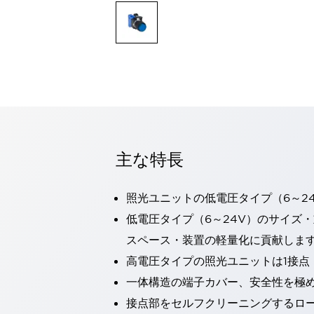
一覧を表示する
モビリティソリューション
セーフティホイールドライブ（SWD）
アシストホイールドライブ（AWD）
一覧を表示する
業界別
AGV/AMR
タブレットに安全機能を追加
安全対策の死角をなくし人身事故を防ぐ
主な特長
人とAGVとの突発的な接触への対策
無人搬送車の低床化と安全性を両立
この表示器がAGVに向く理由
移動式ロボットの安全対策
照光ユニットの低電圧タイプ（6～2
一覧を表示する
低電圧タイプ（6～24V）のサイズ
自動車
スペース・装置の軽量化に貢献しま
ロボットに潜むリスクを徹底検証
安全柵内の人的被害を削減
大型表示灯の統一で工数削減
小型装置の安全対策
高電圧タイプの照光ユニットは1接点
水素ステーションに信頼のおける防爆対策を
一体構造の端子カバー、安全性を極
E-モビリティの時代にむけて
接点部をセルフクリーニングするロ
リチウムイオン電池製造における金属（主に銅）混入対策