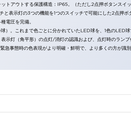
トアウトする保護構造：IP65。（ただし2点押ボタンスイッチ
チと表示灯の3つの機能を1つのスイッチで可能にした2点押ボ
各種電圧を完備。
RD球）。これまで色ごとに分かれていたLED球を、1色のLE
。表示灯（角平形）の点灯/消灯の認識および、点灯時のランプ
険時や緊急事態時の色表現がより明確・鮮明で、より多くの方が識