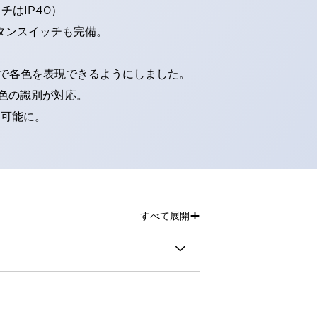
はIP40）
タンスイッチも完備。
D球で各色を表現できるようにしました。
色の識別が対応。
別可能に。
+
すべて展開