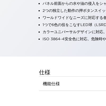
パネル前面からの水や油の侵入をシャッ
一覧を表示する
工作機械
2つの独立した動作の押ボタンスイッ
タッチパネルを市販タブレットに置き換えてコストダウン
ワールドワイドなニーズに対応する
小型の5,000Ｎの堅牢性に優れた安全スイッチで耐久性アップ
1つで6色の役をこなすLED球（LS
装置のコンパクト化につながる回路設計
カラーユニバーサルデザインに対応
工作機械のコスト削減のコツ
工作機械に小型化の可能性を見出す
ISO 3864-4安全色に対応。危
デザイン視点で工作機械の付加価値をアップ
このLED照明が工作機械のワークに向く理由
機器の故障につながる「瞬停」を防ぐ
フラット照明で綺麗な加工面を確認
イネーブル装置で安全性を強化
一覧を表示する
仕様
ロボット
ティーチングペンダントを市販タブレットに置き換えるには
機能仕様
人とロボットの協働作業を一層安全で効率的に
協働ロボットのポテンシャルを発揮する安全対策
一覧を表示する
半導体