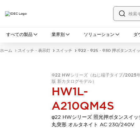
すべての製品
すべての製品
業界別
ソリューション
ダ
スイッチ・表示灯
スイッチ
表示灯・ブザー
ホーム
スイッチ・表示灯
スイッチ
Φ22・Φ25・Φ30 押ボタンスイ
一覧を表示する
安全・防爆機器
安全機器
防爆機器
一覧を表示する
Φ22 HWシリーズ（ねじ端子タイプ/2025
インダストリアルコンポーネンツ
版 新カタログモデル）
リレー・タイマ
端子台
電源機器
HW1L-
サーキットプロテクタ
LED照明
一覧を表示する
A210QM4S
オートメーション
PLC
プログラマブル表示器
φ22 HWシリーズ 照光押ボタンスイッ
産業用イーサネット
一覧を表示する
丸突形 オルタネイト AC 230/240V
センシング
センサ
自動認識
イオナイザ