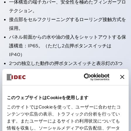
一体構造の端子カバー、安全性を極めたフィンガープロ
テクション。
接点部をセルフクリーニングするローリング接触方式を
採用。
パネル前面からの水や油の侵入をシャットアウトする保
護構造：IP65。（ただし2点押ボタンスイッチは
IP40）
2つの独立した動作の押ボタンスイッチと表示灯の3つ
の機能を1つのスイッチで可能にした2点押ボタンスイッ
チも完備。
ワールドワイドなニーズに対応する各種電圧を完備。
このウェブサイトはCookieを使用します
1つで6色の役をこなすLED球（LSRD球）。これまで色
ごとに分かれていたLED球を、1色のLED球で各色を表
このサイトではCookieを使って、ユーザーに合わせたコ
ンテンツや広告の表示、トラフィックの分析を行ってい
現できるようにしました。
ます。またユーザーによるサイトの利用状況についても
カラーユニバーサルデザインに対応。表示灯（角平形）
情報を収集し、ソーシャルメディアや広告配信、データ