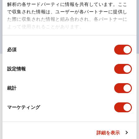
の点灯/消灯の認識および、点灯時のランプ色の識別が
解析の各サードパーティに情報を共有しています。ここ
対応。
で収集された情報は、ユーザーが各パートナーに提供し
た際に収集された情報と組み合わされ、各パートナーに
ISO 3864-4安全色に対応。危険時や緊急事態時の色表
よって使用されることがあります。
現がより明確・鮮明で、より多くの方が識別可能に。
同
必須
意
の
選
+
仕様
設定情報
すべて展開
択
形状仕様
統計
電気的仕様(照光部定格)
マーケティング
環境仕様
機械的仕様
詳細を表示