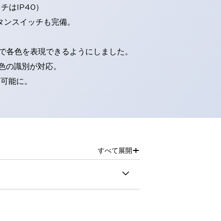
はIP40）
タンスイッチも完備。
D球で各色を表現できるようにしました。
色の識別が対応。
別可能に。
+
すべて展開