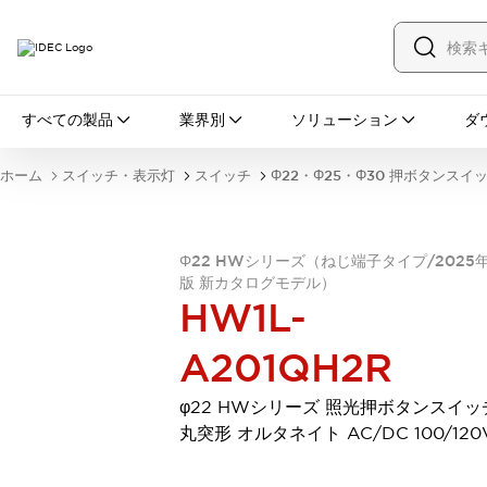
すべての製品
すべての製品
業界別
ソリューション
ダ
スイッチ・表示灯
スイッチ
表示灯・ブザー
ホーム
スイッチ・表示灯
スイッチ
Φ22・Φ25・Φ30 押ボタンスイ
一覧を表示する
安全・防爆機器
安全機器
防爆機器
一覧を表示する
Φ22 HWシリーズ（ねじ端子タイプ/2025
インダストリアルコンポーネンツ
版 新カタログモデル）
リレー・タイマ
端子台
電源機器
HW1L-
サーキットプロテクタ
LED照明
一覧を表示する
A201QH2R
オートメーション
PLC
プログラマブル表示器
φ22 HWシリーズ 照光押ボタンスイッ
産業用イーサネット
一覧を表示する
丸突形 オルタネイト AC/DC 100/120
センシング
センサ
自動認識
イオナイザ