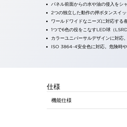
パネル前面からの水や油の侵入をシャッ
一覧を表示する
工作機械
2つの独立した動作の押ボタンスイッ
タッチパネルを市販タブレットに置き換えてコストダウン
ワールドワイドなニーズに対応する
小型の5,000Ｎの堅牢性に優れた安全スイッチで耐久性アップ
1つで6色の役をこなすLED球（LS
装置のコンパクト化につながる回路設計
カラーユニバーサルデザインに対応
工作機械のコスト削減のコツ
工作機械に小型化の可能性を見出す
ISO 3864-4安全色に対応。危
デザイン視点で工作機械の付加価値をアップ
このLED照明が工作機械のワークに向く理由
機器の故障につながる「瞬停」を防ぐ
フラット照明で綺麗な加工面を確認
イネーブル装置で安全性を強化
一覧を表示する
仕様
ロボット
ティーチングペンダントを市販タブレットに置き換えるには
機能仕様
人とロボットの協働作業を一層安全で効率的に
協働ロボットのポテンシャルを発揮する安全対策
一覧を表示する
半導体