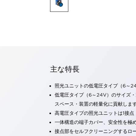
一覧を表示する
モビリティソリューション
セーフティホイールドライブ（SWD）
アシストホイールドライブ（AWD）
一覧を表示する
業界別
AGV/AMR
タブレットに安全機能を追加
安全対策の死角をなくし人身事故を防ぐ
主な特長
人とAGVとの突発的な接触への対策
無人搬送車の低床化と安全性を両立
この表示器がAGVに向く理由
移動式ロボットの安全対策
照光ユニットの低電圧タイプ（6～2
一覧を表示する
低電圧タイプ（6～24V）のサイズ
自動車
スペース・装置の軽量化に貢献しま
ロボットに潜むリスクを徹底検証
安全柵内の人的被害を削減
大型表示灯の統一で工数削減
小型装置の安全対策
高電圧タイプの照光ユニットは1接点
水素ステーションに信頼のおける防爆対策を
一体構造の端子カバー、安全性を極
E-モビリティの時代にむけて
接点部をセルフクリーニングするロ
リチウムイオン電池製造における金属（主に銅）混入対策