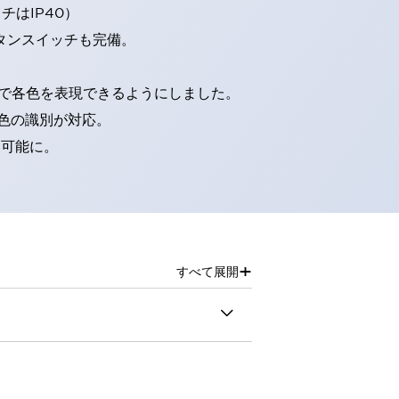
はIP40）
タンスイッチも完備。
D球で各色を表現できるようにしました。
色の識別が対応。
別可能に。
+
すべて展開