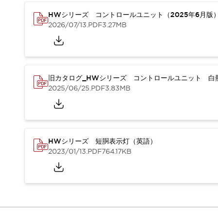
重量物搬送アシスト
HWシリーズ コントロールユニット（2025年6月版
COLLABORATIVE ROBOTS
2026/07/13
.PDF
3.27MB
SWD搭載 AMR開発キット
防爆ソリューション
「防爆受注製品」のご提案
防爆技術への取り組み
防爆関連の法律・政令・省令
旧カタログ_HWシリーズ コントロールユニット 白熱
防爆安全セミナー
2025/06/25
.PDF
3.83MB
アプリケーション・事例
防爆技術
一覧を表示する
プリント基板製品ソリューション
商品箱詰め装置
HWシリーズ 短胴表示灯（英語）
人と機械の接点を清潔に
2023/01/13
.PDF
764.17KB
一覧を表示する
ダウンロード
デジタルカタログ
RoHS指令への取り組み
規格認証製品
ソフトウェアダウンロード
Automation Organizer