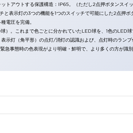
トアウトする保護構造：IP65。（ただし2点押ボタンスイッチ
チと表示灯の3つの機能を1つのスイッチで可能にした2点押ボ
各種電圧を完備。
RD球）。これまで色ごとに分かれていたLED球を、1色のLE
。表示灯（角平形）の点灯/消灯の認識および、点灯時のランプ
険時や緊急事態時の色表現がより明確・鮮明で、より多くの方が識