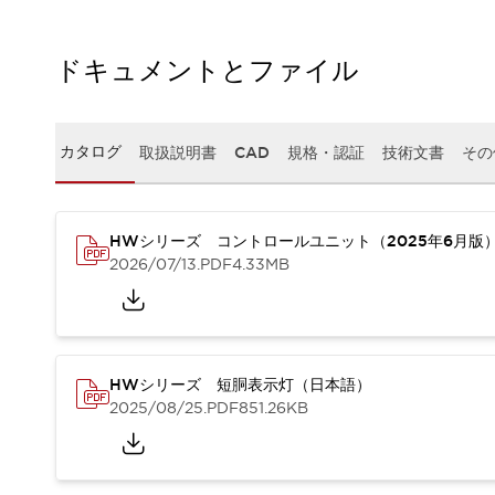
本質的な対策で爆発事故のリスクを抑える
半導体製造装置の設計自由度を高める方法
ダウンタイムを長引かせるスイッチ交換を瞬時に
ドキュメントとファイル
安全規格への対応
危険性の低い機械にカテゴリ2安全リレーモジュールの選択を
光電センサでは実現できなかった工数を削減する手段とは？
カタログ
取扱説明書
CAD
規格・認証
技術文書
その
一覧を表示する
業界別
一覧を表示する
ソリューション
安全、そしてその先へ
HWシリーズ コントロールユニット（2025年6月版
2026/07/13
.PDF
4.33MB
IDECの安全コンセプト
IDECの協調安全/Safety2.0
安全に関する法令・規格
基礎からわかる安全機器講座
安全セミナー/安全コンサルティング
HWシリーズ 短胴表示灯（日本語）
SISTEMAとは
一覧を表示する
2025/08/25
.PDF
851.26KB
IIoT対応デバイス
RFID認証
制御パネルレス
AGV/AMRの開発&導入促進