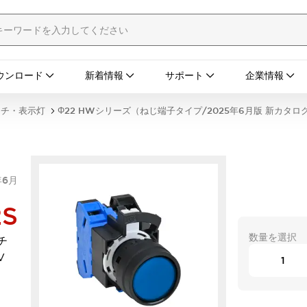
ウンロード
新着情報
サポート
企業情報
ッチ・表示灯
Φ22 HWシリーズ（ねじ端子タイプ/2025年6月版 新カタロ
年6月
2S
数量を選択
チ
V