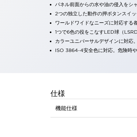
パネル前面からの水や油の侵入をシャッ
一覧を表示する
工作機械
2つの独立した動作の押ボタンスイッ
タッチパネルを市販タブレットに置き換えてコストダウン
ワールドワイドなニーズに対応する
小型の5,000Ｎの堅牢性に優れた安全スイッチで耐久性アップ
1つで6色の役をこなすLED球（LS
装置のコンパクト化につながる回路設計
カラーユニバーサルデザインに対応
工作機械のコスト削減のコツ
工作機械に小型化の可能性を見出す
ISO 3864-4安全色に対応。危
デザイン視点で工作機械の付加価値をアップ
このLED照明が工作機械のワークに向く理由
機器の故障につながる「瞬停」を防ぐ
フラット照明で綺麗な加工面を確認
イネーブル装置で安全性を強化
一覧を表示する
仕様
ロボット
ティーチングペンダントを市販タブレットに置き換えるには
機能仕様
人とロボットの協働作業を一層安全で効率的に
協働ロボットのポテンシャルを発揮する安全対策
一覧を表示する
半導体