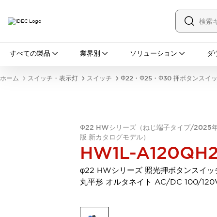
すべての製品
すべての製品
業界別
ソリューション
ダ
スイッチ・表示灯
スイッチ
表示灯・ブザー
ホーム
スイッチ・表示灯
スイッチ
Φ22・Φ25・Φ30 押ボタンスイ
一覧を表示する
安全・防爆機器
安全機器
防爆機器
一覧を表示する
インダストリアルコンポーネンツ
Φ22 HWシリーズ（ねじ端子タイプ/2025
リレー・タイマ
端子台
電源機器
版 新カタログモデル）
サーキットプロテクタ
LED照明
HW1L-A120QH
一覧を表示する
オートメーション
φ22 HWシリーズ 照光押ボタンスイッ
PLC
プログラマブル表示器
丸平形 オルタネイト AC/DC 100/120
産業用イーサネット
一覧を表示する
センシング
センサ
自動認識
イオナイザ