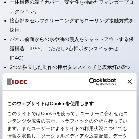
一体構造の端子カバー、安全性を極めたフィンガープロ
テクション。
接点部をセルフクリーニングするローリング接触方式を
採用。
パネル前面からの水や油の侵入をシャットアウトする保
護構造：IP65。（ただし2点押ボタンスイッチは
IP40）
2つの独立した動作の押ボタンスイッチと表示灯の3つ
の機能を1つのスイッチで可能にした2点押ボタンスイッ
チも完備。
ワールドワイドなニーズに対応する各種電圧を完備。
このウェブサイトはCookieを使用します
1つで6色の役をこなすLED球（LSRD球）。これまで色
ごとに分かれていたLED球を、1色のLED球で各色を表
このサイトではCookieを使って、ユーザーに合わせたコ
ンテンツや広告の表示、トラフィックの分析を行ってい
現できるようにしました。
ます。またユーザーによるサイトの利用状況についても
カラーユニバーサルデザインに対応。表示灯（角平形）
情報を収集し、ソーシャルメディアや広告配信、データ