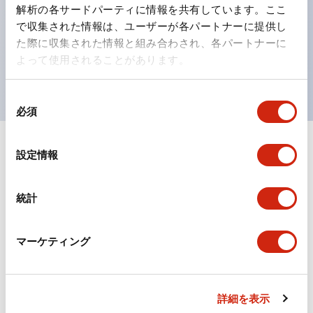
の点灯/消灯の認識および、点灯時のランプ色の識別が
解析の各サードパーティに情報を共有しています。ここ
対応。
で収集された情報は、ユーザーが各パートナーに提供し
た際に収集された情報と組み合わされ、各パートナーに
ISO 3864-4安全色に対応。危険時や緊急事態時の色表
よって使用されることがあります。
現がより明確・鮮明で、より多くの方が識別可能に。
同
必須
意
の
選
+
仕様
設定情報
すべて展開
択
形状仕様
統計
電気的仕様(照光部定格)
マーケティング
環境仕様
機械的仕様
詳細を表示