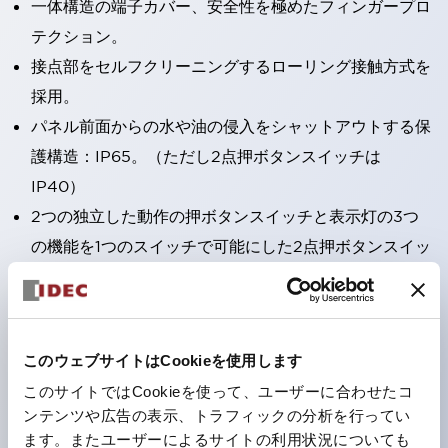
一体構造の端子カバー、安全性を極めたフィンガープロ
テクション。
接点部をセルフクリーニングするローリング接触方式を
採用。
パネル前面からの水や油の侵入をシャットアウトする保
護構造：IP65。（ただし2点押ボタンスイッチは
IP40）
2つの独立した動作の押ボタンスイッチと表示灯の3つ
の機能を1つのスイッチで可能にした2点押ボタンスイッ
チも完備。
ワールドワイドなニーズに対応する各種電圧を完備。
1つで6色の役をこなすLED球（LSRD球）。これまで色
このウェブサイトはCookieを使用します
ごとに分かれていたLED球を、1色のLED球で各色を表
このサイトではCookieを使って、ユーザーに合わせたコ
現できるようにしました。
ンテンツや広告の表示、トラフィックの分析を行ってい
カラーユニバーサルデザインに対応。表示灯（角平形）
ます。またユーザーによるサイトの利用状況についても