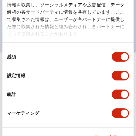
の点灯/消灯の認識および、点灯時のランプ色の識別が
情報を収集し、ソーシャルメディアや広告配信、データ
対応。
解析の各サードパーティに情報を共有しています。ここ
で収集された情報は、ユーザーが各パートナーに提供し
ISO 3864-4安全色に対応。危険時や緊急事態時の色表
た際に収集された情報と組み合わされ、各パートナーに
現がより明確・鮮明で、より多くの方が識別可能に。
よって使用されることがあります。
同
必須
意
の
+
仕様
すべて展開
選
設定情報
択
形状仕様
統計
電気的仕様(照光部定格)
環境仕様
マーケティング
機能仕様