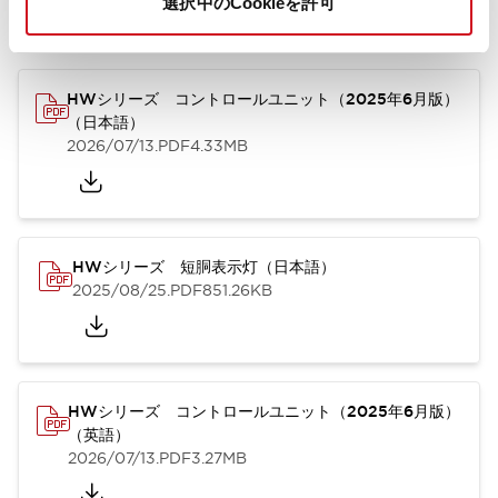
選択中のCookieを許可
カタログ
取扱説明書
CAD
規格・認証
技術文書
その他
HWシリーズ コントロールユニット（2025年6月版）
（日本語）
2026/07/13
.PDF
4.33MB
HWシリーズ 短胴表示灯（日本語）
2025/08/25
.PDF
851.26KB
HWシリーズ コントロールユニット（2025年6月版）
（英語）
2026/07/13
.PDF
3.27MB