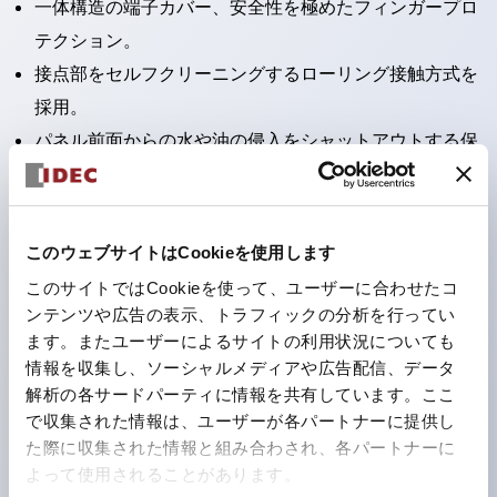
一体構造の端子カバー、安全性を極めたフィンガープロ
テクション。
接点部をセルフクリーニングするローリング接触方式を
採用。
パネル前面からの水や油の侵入をシャットアウトする保
護構造：IP65。（ただし2点押ボタンスイッチは
IP40）
2つの独立した動作の押ボタンスイッチと表示灯の3つ
このウェブサイトはCookieを使用します
の機能を1つのスイッチで可能にした2点押ボタンスイッ
このサイトではCookieを使って、ユーザーに合わせたコ
チも完備。
ンテンツや広告の表示、トラフィックの分析を行ってい
ワールドワイドなニーズに対応する各種電圧を完備。
ます。またユーザーによるサイトの利用状況についても
情報を収集し、ソーシャルメディアや広告配信、データ
1つで6色の役をこなすLED球（LSRD球）。これまで色
解析の各サードパーティに情報を共有しています。ここ
ごとに分かれていたLED球を、1色のLED球で各色を表
で収集された情報は、ユーザーが各パートナーに提供し
現できるようにしました。
た際に収集された情報と組み合わされ、各パートナーに
カラーユニバーサルデザインに対応。表示灯（角平形）
よって使用されることがあります。