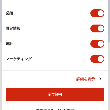
の点灯/消灯の認識および、点灯時のランプ色の識別が
同
対応。
必須
意
ISO 3864-4安全色に対応。危険時や緊急事態時の色表
の
現がより明確・鮮明で、より多くの方が識別可能に。
選
設定情報
択
統計
+
仕様
すべて展開
マーケティング
機能仕様
詳細を表示
ドキュメントとファイル
全て許可