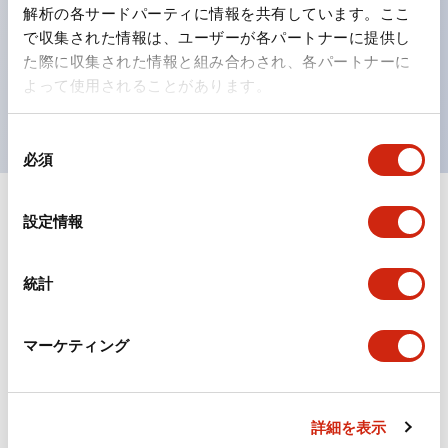
の点灯/消灯の認識および、点灯時のランプ色の識別が
解析の各サードパーティに情報を共有しています。ここ
対応。
で収集された情報は、ユーザーが各パートナーに提供し
た際に収集された情報と組み合わされ、各パートナーに
ISO 3864-4安全色に対応。危険時や緊急事態時の色表
よって使用されることがあります。
現がより明確・鮮明で、より多くの方が識別可能に。
同
必須
意
の
選
+
仕様
設定情報
すべて展開
択
形状仕様
統計
電気的仕様(照光部定格)
マーケティング
環境仕様
機械的仕様
詳細を表示