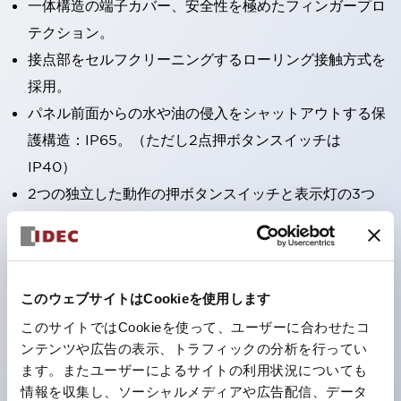
一体構造の端子カバー、安全性を極めたフィンガープロ
テクション。
接点部をセルフクリーニングするローリング接触方式を
採用。
パネル前面からの水や油の侵入をシャットアウトする保
護構造：IP65。（ただし2点押ボタンスイッチは
IP40）
2つの独立した動作の押ボタンスイッチと表示灯の3つ
の機能を1つのスイッチで可能にした2点押ボタンスイッ
チも完備。
ワールドワイドなニーズに対応する各種電圧を完備。
このウェブサイトはCookieを使用します
1つで6色の役をこなすLED球（LSRD球）。これまで色
ごとに分かれていたLED球を、1色のLED球で各色を表
このサイトではCookieを使って、ユーザーに合わせたコ
ンテンツや広告の表示、トラフィックの分析を行ってい
現できるようにしました。
ます。またユーザーによるサイトの利用状況についても
カラーユニバーサルデザインに対応。表示灯（角平形）
情報を収集し、ソーシャルメディアや広告配信、データ