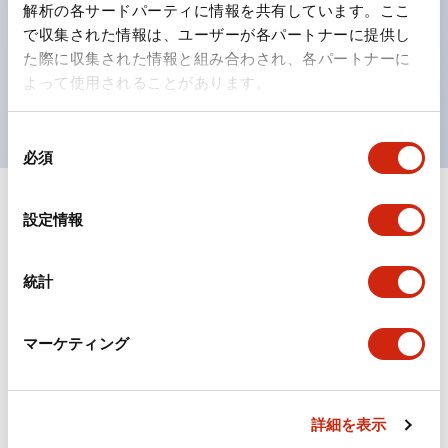
の点灯/消灯の認識および、点灯時のランプ色の識別が
解析の各サードパーティに情報を共有しています。ここ
対応。
で収集された情報は、ユーザーが各パートナーに提供し
た際に収集された情報と組み合わされ、各パートナーに
ISO 3864-4安全色に対応。危険時や緊急事態時の色表
よって使用されることがあります。
現がより明確・鮮明で、より多くの方が識別可能に。
同
必須
意
の
選
+
仕様
すべて展開
設定情報
択
形状仕様
統計
電気的仕様(照光部定格)
マーケティング
環境仕様
機械的仕様
詳細を表示