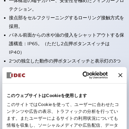
一体構造の端子カバー、安全性を極めたフィンガープロ
テクション。
接点部をセルフクリーニングするローリング接触方式を
採用。
パネル前面からの水や油の侵入をシャットアウトする保
護構造：IP65。（ただし2点押ボタンスイッチは
IP40）
2つの独立した動作の押ボタンスイッチと表示灯の3つ
の機能を1つのスイッチで可能にした2点押ボタンスイッ
チも完備。
ワールドワイドなニーズに対応する各種電圧を完備。
1つで6色の役をこなすLED球（LSRD球）。これまで色
このウェブサイトはCookieを使用します
ごとに分かれていたLED球を、1色のLED球で各色を表
このサイトではCookieを使って、ユーザーに合わせたコ
ンテンツや広告の表示、トラフィックの分析を行ってい
現できるようにしました。
ます。またユーザーによるサイトの利用状況についても
カラーユニバーサルデザインに対応。表示灯（角平形）
情報を収集し、ソーシャルメディアや広告配信、データ