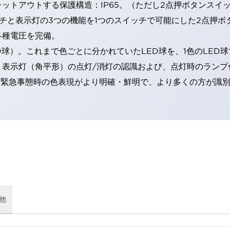
トアウトする保護構造：IP65。（ただし2点押ボタンスイッチ
チと表示灯の3つの機能を1つのスイッチで可能にした2点押ボ
各種電圧を完備。
RD球）。これまで色ごとに分かれていたLED球を、1色のLE
。表示灯（角平形）の点灯/消灯の認識および、点灯時のランプ
険時や緊急事態時の色表現がより明確・鮮明で、より多くの方が識
他