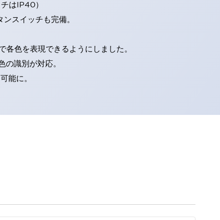
はIP40）
タンスイッチも完備。
D球で各色を表現できるようにしました。
色の識別が対応。
別可能に。