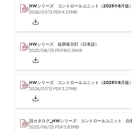
本質的な対策で爆発事故のリスクを抑える
HWシリーズ コントロールユニット（2025年6月版
半導体製造装置の設計自由度を高める方法
2026/07/13
.PDF
4.33MB
ダウンタイムを長引かせるスイッチ交換を瞬時に
安全規格への対応
危険性の低い機械にカテゴリ2安全リレーモジュールの選択を
光電センサでは実現できなかった工数を削減する手段とは？
一覧を表示する
HWシリーズ 短胴表示灯（日本語）
業界別
一覧を表示する
2025/08/25
.PDF
851.26KB
ソリューション
安全、そしてその先へ
IDECの安全コンセプト
IDECの協調安全/Safety2.0
HWシリーズ コントロールユニット（2025年6月版
安全に関する法令・規格
2026/07/13
.PDF
3.27MB
基礎からわかる安全機器講座
安全セミナー/安全コンサルティング
SISTEMAとは
一覧を表示する
IIoT対応デバイス
RFID認証
制御パネルレス
旧カタログ_HWシリーズ コントロールユニット 白熱
2025/06/25
.PDF
3.83MB
AGV/AMRの開発&導入促進