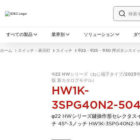
すべての製品
すべての製品
業界別
ソリューション
ダ
スイッチ・表示灯
スイッチ
表示灯・ブザー
ホーム
スイッチ・表示灯
スイッチ
Φ22・Φ25・Φ30 押ボタンスイ
一覧を表示する
安全・防爆機器
安全機器
防爆機器
一覧を表示する
Φ22 HWシリーズ（ねじ端子タイプ/2025
インダストリアルコンポーネンツ
版 新カタログモデル）
リレー・タイマ
端子台
電源機器
HW1K-
サーキットプロテクタ
LED照明
一覧を表示する
3SPG40N2-50
オートメーション
PLC
プログラマブル表示器
φ22 HWシリーズ鍵操作形セレクタス
産業用イーサネット
一覧を表示する
チ 45°-3ノッチ HW1K-3SPG40N2-5
センシング
センサ
自動認識
イオナイザ