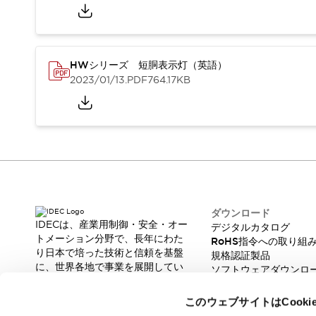
重量物搬送アシスト
COLLABORATIVE ROBOTS
SWD搭載 AMR開発キット
防爆ソリューション
HWシリーズ 短胴表示灯（英語）
「防爆受注製品」のご提案
2023/01/13
.PDF
764.17KB
防爆技術への取り組み
防爆関連の法律・政令・省令
防爆安全セミナー
アプリケーション・事例
防爆技術
一覧を表示する
プリント基板製品ソリューション
商品箱詰め装置
人と機械の接点を清潔に
ダウンロード
IDECは、産業用制御・安全・オー
一覧を表示する
デジタルカタログ
トメーション分野で、長年にわた
RoHS指令への取り組
ダウンロード
り日本で培った技術と信頼を基盤
規格認証製品
デジタルカタログ
RoHS指令への取り組み
に、世界各地で事業を展開してい
ソフトウェアダウンロ
規格認証製品
ます。
脆弱性レポート
ソフトウェアダウンロード
革新的な製品とソリューションを
このウェブサイトはCook
通じて、製造現場の生産性と安全
Automation Organizer