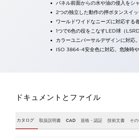
パネル前面からの水や油の侵入をシャッ
一覧を表示する
2つの独立した動作の押ボタンスイッ
工作機械
タッチパネルを市販タブレットに置き換えてコストダウン
ワールドワイドなニーズに対応する
小型の5,000Ｎの堅牢性に優れた安全スイッチで耐久性アップ
1つで6色の役をこなすLED球（LS
装置のコンパクト化につながる回路設計
カラーユニバーサルデザインに対応
工作機械のコスト削減のコツ
ISO 3864-4安全色に対応。危
工作機械に小型化の可能性を見出す
デザイン視点で工作機械の付加価値をアップ
このLED照明が工作機械のワークに向く理由
機器の故障につながる「瞬停」を防ぐ
フラット照明で綺麗な加工面を確認
イネーブル装置で安全性を強化
一覧を表示する
ロボット
ドキュメントとファイル
ティーチングペンダントを市販タブレットに置き換えるには
人とロボットの協働作業を一層安全で効率的に
協働ロボットのポテンシャルを発揮する安全対策
カタログ
取扱説明書
CAD
規格・認証
技術文書
その
一覧を表示する
半導体