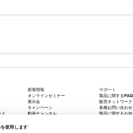
新着情報
サポート
オンラインセミナー
製品に関するFA
み
展示会
販売ネットワーク
キャンペーン
各種お問い合わせ
ード
動画チャンネル
製品に関するお知
技術コラム
販売中止品/推奨
IDEC ニュースレター
輸出該非判定
ieを使用します
機種選定システム