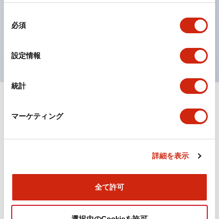
の点灯/消灯の認識および、点灯時のランプ色の識別が
同
対応。
必須
意
ISO 3864-4安全色に対応。危険時や緊急事態時の色表
の
現がより明確・鮮明で、より多くの方が識別可能に。
選
設定情報
択
統計
+
仕様
すべて展開
マーケティング
機能仕様
詳細を表示
ドキュメントとファイル
全て許可
選択中のCookieを許可