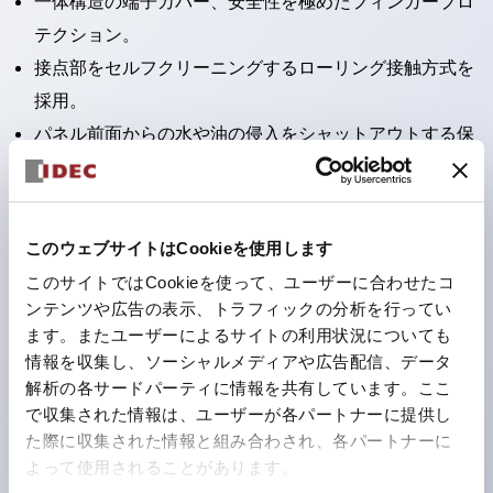
一体構造の端子カバー、安全性を極めたフィンガープロ
テクション。
接点部をセルフクリーニングするローリング接触方式を
採用。
パネル前面からの水や油の侵入をシャットアウトする保
護構造：IP65。（ただし2点押ボタンスイッチは
IP40）
2つの独立した動作の押ボタンスイッチと表示灯の3つ
このウェブサイトはCookieを使用します
の機能を1つのスイッチで可能にした2点押ボタンスイッ
このサイトではCookieを使って、ユーザーに合わせたコ
チも完備。
ンテンツや広告の表示、トラフィックの分析を行ってい
ワールドワイドなニーズに対応する各種電圧を完備。
ます。またユーザーによるサイトの利用状況についても
情報を収集し、ソーシャルメディアや広告配信、データ
1つで6色の役をこなすLED球（LSRD球）。これまで色
解析の各サードパーティに情報を共有しています。ここ
ごとに分かれていたLED球を、1色のLED球で各色を表
で収集された情報は、ユーザーが各パートナーに提供し
現できるようにしました。
た際に収集された情報と組み合わされ、各パートナーに
カラーユニバーサルデザインに対応。表示灯（角平形）
よって使用されることがあります。