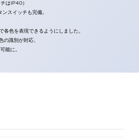
はIP40）
タンスイッチも完備。
D球で各色を表現できるようにしました。
色の識別が対応。
別可能に。