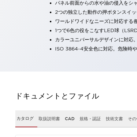
パネル前面からの水や油の侵入をシャッ
一覧を表示する
2つの独立した動作の押ボタンスイッ
工作機械
タッチパネルを市販タブレットに置き換えてコストダウン
ワールドワイドなニーズに対応する
小型の5,000Ｎの堅牢性に優れた安全スイッチで耐久性アップ
1つで6色の役をこなすLED球（LS
装置のコンパクト化につながる回路設計
カラーユニバーサルデザインに対応
工作機械のコスト削減のコツ
ISO 3864-4安全色に対応。危
工作機械に小型化の可能性を見出す
デザイン視点で工作機械の付加価値をアップ
このLED照明が工作機械のワークに向く理由
機器の故障につながる「瞬停」を防ぐ
フラット照明で綺麗な加工面を確認
イネーブル装置で安全性を強化
一覧を表示する
ロボット
ドキュメントとファイル
ティーチングペンダントを市販タブレットに置き換えるには
人とロボットの協働作業を一層安全で効率的に
協働ロボットのポテンシャルを発揮する安全対策
カタログ
取扱説明書
CAD
規格・認証
技術文書
その
一覧を表示する
半導体