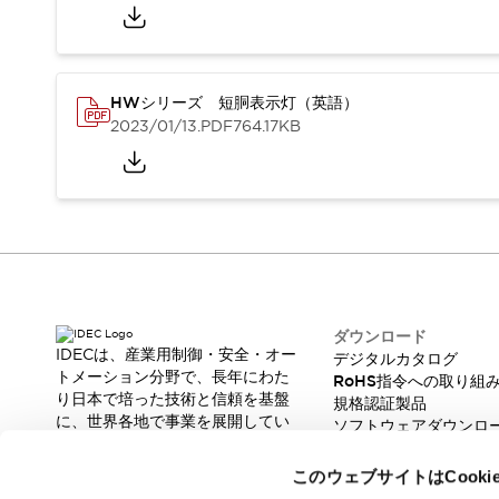
重量物搬送アシスト
COLLABORATIVE ROBOTS
SWD搭載 AMR開発キット
防爆ソリューション
HWシリーズ 短胴表示灯（英語）
「防爆受注製品」のご提案
2023/01/13
.PDF
764.17KB
防爆技術への取り組み
防爆関連の法律・政令・省令
防爆安全セミナー
アプリケーション・事例
防爆技術
一覧を表示する
プリント基板製品ソリューション
商品箱詰め装置
人と機械の接点を清潔に
ダウンロード
IDECは、産業用制御・安全・オー
一覧を表示する
デジタルカタログ
トメーション分野で、長年にわた
RoHS指令への取り組
ダウンロード
り日本で培った技術と信頼を基盤
規格認証製品
デジタルカタログ
RoHS指令への取り組み
に、世界各地で事業を展開してい
ソフトウェアダウンロ
規格認証製品
ます。
脆弱性レポート
ソフトウェアダウンロード
革新的な製品とソリューションを
このウェブサイトはCook
通じて、製造現場の生産性と安全
Automation Organizer