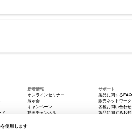
新着情報
サポート
オンラインセミナー
製品に関するFA
み
展示会
販売ネットワーク
キャンペーン
各種お問い合わせ
ード
動画チャンネル
製品に関するお知
技術コラム
販売中止品/推奨
IDEC ニュースレター
輸出該非判定
ieを使用します
機種選定システム