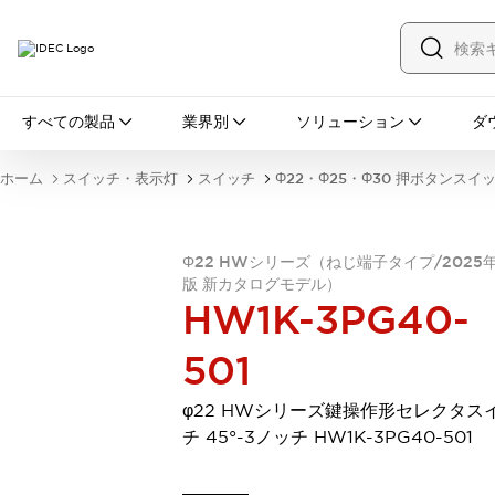
すべての製品
すべての製品
業界別
ソリューション
ダ
スイッチ・表示灯
スイッチ
表示灯・ブザー
ホーム
スイッチ・表示灯
スイッチ
Φ22・Φ25・Φ30 押ボタンスイ
一覧を表示する
安全・防爆機器
安全機器
防爆機器
一覧を表示する
Φ22 HWシリーズ（ねじ端子タイプ/2025
インダストリアルコンポーネンツ
版 新カタログモデル）
リレー・タイマ
端子台
電源機器
HW1K-3PG40-
サーキットプロテクタ
LED照明
一覧を表示する
501
オートメーション
PLC
プログラマブル表示器
φ22 HWシリーズ鍵操作形セレクタス
産業用イーサネット
一覧を表示する
チ 45°-3ノッチ HW1K-3PG40-501
センシング
センサ
自動認識
イオナイザ