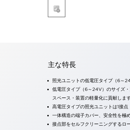
一覧を表示する
モビリティソリューション
セーフティホイールドライブ（SWD）
アシストホイールドライブ（AWD）
一覧を表示する
業界別
AGV/AMR
タブレットに安全機能を追加
安全対策の死角をなくし人身事故を防ぐ
主な特長
人とAGVとの突発的な接触への対策
無人搬送車の低床化と安全性を両立
この表示器がAGVに向く理由
移動式ロボットの安全対策
照光ユニットの低電圧タイプ（6～2
一覧を表示する
低電圧タイプ（6～24V）のサイズ
自動車
スペース・装置の軽量化に貢献しま
ロボットに潜むリスクを徹底検証
安全柵内の人的被害を削減
高電圧タイプの照光ユニットは1接点
大型表示灯の統一で工数削減
小型装置の安全対策
水素ステーションに信頼のおける防爆対策を
一体構造の端子カバー、安全性を極
E-モビリティの時代にむけて
接点部をセルフクリーニングするロ
リチウムイオン電池製造における金属（主に銅）混入対策