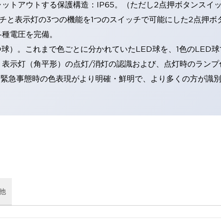
トアウトする保護構造：IP65。（ただし2点押ボタンスイッチ
チと表示灯の3つの機能を1つのスイッチで可能にした2点押ボ
各種電圧を完備。
RD球）。これまで色ごとに分かれていたLED球を、1色のLE
。表示灯（角平形）の点灯/消灯の認識および、点灯時のランプ
険時や緊急事態時の色表現がより明確・鮮明で、より多くの方が識
他