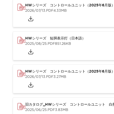
本質的な対策で爆発事故のリスクを抑える
HWシリーズ コントロールユニット（2025年6月版
半導体製造装置の設計自由度を高める方法
2026/07/13
.PDF
4.33MB
ダウンタイムを長引かせるスイッチ交換を瞬時に
安全規格への対応
危険性の低い機械にカテゴリ2安全リレーモジュールの選択を
光電センサでは実現できなかった工数を削減する手段とは？
一覧を表示する
HWシリーズ 短胴表示灯（日本語）
業界別
一覧を表示する
2025/08/25
.PDF
851.26KB
ソリューション
安全、そしてその先へ
IDECの安全コンセプト
IDECの協調安全/Safety2.0
HWシリーズ コントロールユニット（2025年6月版
安全に関する法令・規格
2026/07/13
.PDF
3.27MB
基礎からわかる安全機器講座
安全セミナー/安全コンサルティング
SISTEMAとは
一覧を表示する
IIoT対応デバイス
RFID認証
制御パネルレス
旧カタログ_HWシリーズ コントロールユニット 白熱
2025/06/25
.PDF
3.83MB
AGV/AMRの開発&導入促進