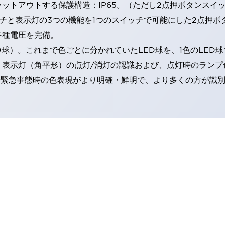
トアウトする保護構造：IP65。（ただし2点押ボタンスイッチ
チと表示灯の3つの機能を1つのスイッチで可能にした2点押ボ
各種電圧を完備。
RD球）。これまで色ごとに分かれていたLED球を、1色のLE
。表示灯（角平形）の点灯/消灯の認識および、点灯時のランプ
険時や緊急事態時の色表現がより明確・鮮明で、より多くの方が識