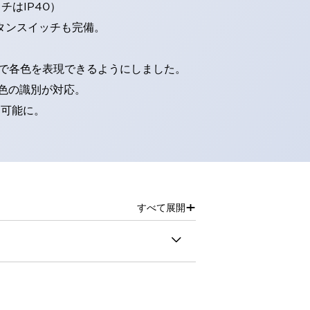
はIP40）
タンスイッチも完備。
D球で各色を表現できるようにしました。
色の識別が対応。
別可能に。
+
すべて展開