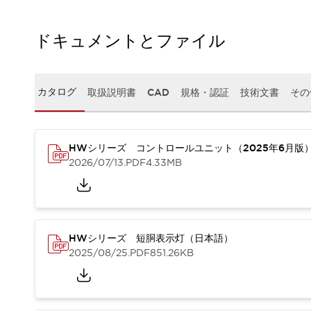
本質的な対策で爆発事故のリスクを抑える
半導体製造装置の設計自由度を高める方法
ダウンタイムを長引かせるスイッチ交換を瞬時に
ドキュメントとファイル
安全規格への対応
危険性の低い機械にカテゴリ2安全リレーモジュールの選択を
光電センサでは実現できなかった工数を削減する手段とは？
カタログ
取扱説明書
CAD
規格・認証
技術文書
その
一覧を表示する
業界別
一覧を表示する
ソリューション
HWシリーズ コントロールユニット（2025年6月版
安全、そしてその先へ
2026/07/13
.PDF
4.33MB
IDECの安全コンセプト
IDECの協調安全/Safety2.0
安全に関する法令・規格
基礎からわかる安全機器講座
安全セミナー/安全コンサルティング
HWシリーズ 短胴表示灯（日本語）
SISTEMAとは
一覧を表示する
2025/08/25
.PDF
851.26KB
IIoT対応デバイス
RFID認証
制御パネルレス
AGV/AMRの開発&導入促進