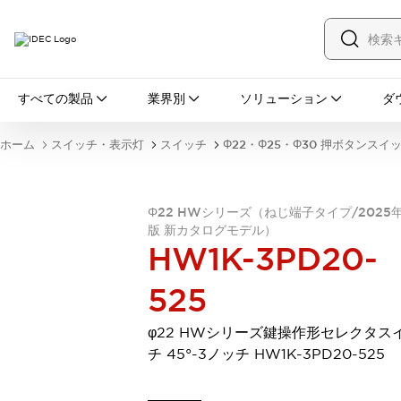
すべての製品
すべての製品
業界別
ソリューション
ダ
スイッチ・表示灯
スイッチ
表示灯・ブザー
ホーム
スイッチ・表示灯
スイッチ
Φ22・Φ25・Φ30 押ボタンスイ
一覧を表示する
安全・防爆機器
安全機器
防爆機器
一覧を表示する
Φ22 HWシリーズ（ねじ端子タイプ/2025
インダストリアルコンポーネンツ
版 新カタログモデル）
リレー・タイマ
端子台
電源機器
HW1K-3PD20-
サーキットプロテクタ
LED照明
一覧を表示する
525
オートメーション
PLC
プログラマブル表示器
φ22 HWシリーズ鍵操作形セレクタス
産業用イーサネット
一覧を表示する
チ 45°-3ノッチ HW1K-3PD20-525
センシング
センサ
自動認識
イオナイザ