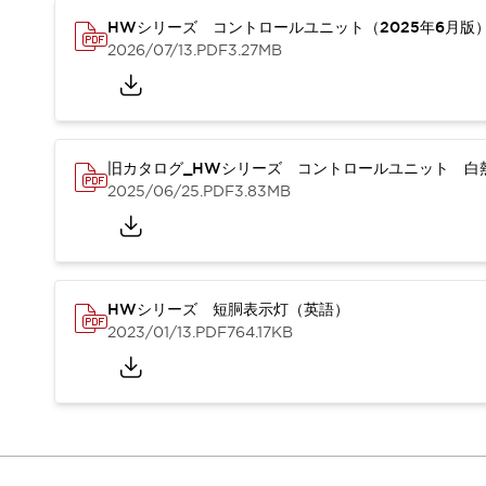
重量物搬送アシスト
HWシリーズ コントロールユニット（2025年6月版
COLLABORATIVE ROBOTS
2026/07/13
.PDF
3.27MB
SWD搭載 AMR開発キット
防爆ソリューション
「防爆受注製品」のご提案
防爆技術への取り組み
防爆関連の法律・政令・省令
旧カタログ_HWシリーズ コントロールユニット 白熱
2025/06/25
.PDF
3.83MB
防爆安全セミナー
アプリケーション・事例
防爆技術
一覧を表示する
プリント基板製品ソリューション
商品箱詰め装置
HWシリーズ 短胴表示灯（英語）
人と機械の接点を清潔に
2023/01/13
.PDF
764.17KB
一覧を表示する
ダウンロード
デジタルカタログ
RoHS指令への取り組み
規格認証製品
ソフトウェアダウンロード
Automation Organizer