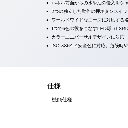
パネル前面からの水や油の侵入をシャッ
一覧を表示する
2つの独立した動作の押ボタンスイッ
工作機械
タッチパネルを市販タブレットに置き換えてコストダウン
ワールドワイドなニーズに対応する
小型の5,000Ｎの堅牢性に優れた安全スイッチで耐久性アップ
1つで6色の役をこなすLED球（LS
装置のコンパクト化につながる回路設計
カラーユニバーサルデザインに対応
工作機械のコスト削減のコツ
ISO 3864-4安全色に対応。危
工作機械に小型化の可能性を見出す
デザイン視点で工作機械の付加価値をアップ
このLED照明が工作機械のワークに向く理由
機器の故障につながる「瞬停」を防ぐ
フラット照明で綺麗な加工面を確認
イネーブル装置で安全性を強化
一覧を表示する
仕様
ロボット
ティーチングペンダントを市販タブレットに置き換えるには
機能仕様
人とロボットの協働作業を一層安全で効率的に
協働ロボットのポテンシャルを発揮する安全対策
一覧を表示する
半導体