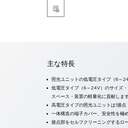
一覧を表示する
モビリティソリューション
セーフティホイールドライブ（SWD）
アシストホイールドライブ（AWD）
一覧を表示する
業界別
AGV/AMR
タブレットに安全機能を追加
安全対策の死角をなくし人身事故を防ぐ
主な特長
人とAGVとの突発的な接触への対策
無人搬送車の低床化と安全性を両立
この表示器がAGVに向く理由
移動式ロボットの安全対策
照光ユニットの低電圧タイプ（6～2
一覧を表示する
低電圧タイプ（6～24V）のサイズ
自動車
スペース・装置の軽量化に貢献しま
ロボットに潜むリスクを徹底検証
安全柵内の人的被害を削減
高電圧タイプの照光ユニットは1接点
大型表示灯の統一で工数削減
小型装置の安全対策
水素ステーションに信頼のおける防爆対策を
一体構造の端子カバー、安全性を極
E-モビリティの時代にむけて
接点部をセルフクリーニングするロ
リチウムイオン電池製造における金属（主に銅）混入対策