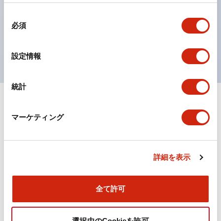
の点灯/消灯の認識および、点灯時のランプ色の識別が
同
対応。
必須
意
ISO 3864-4安全色に対応。危険時や緊急事態時の色表
の
現がより明確・鮮明で、より多くの方が識別可能に。
選
設定情報
択
統計
+
仕様
すべて展開
マーケティング
機能仕様
詳細を表示
ドキュメントとファイル
全て許可
選択中のCookieを許可