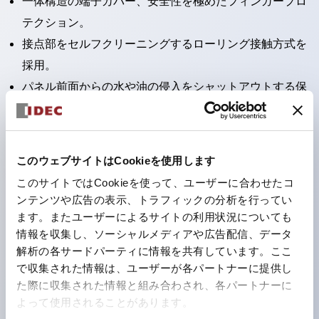
一体構造の端子カバー、安全性を極めたフィンガープロ
テクション。
接点部をセルフクリーニングするローリング接触方式を
採用。
パネル前面からの水や油の侵入をシャットアウトする保
護構造：IP65。（ただし2点押ボタンスイッチは
IP40）
2つの独立した動作の押ボタンスイッチと表示灯の3つ
このウェブサイトはCookieを使用します
の機能を1つのスイッチで可能にした2点押ボタンスイッ
このサイトではCookieを使って、ユーザーに合わせたコ
チも完備。
ンテンツや広告の表示、トラフィックの分析を行ってい
ワールドワイドなニーズに対応する各種電圧を完備。
ます。またユーザーによるサイトの利用状況についても
情報を収集し、ソーシャルメディアや広告配信、データ
1つで6色の役をこなすLED球（LSRD球）。これまで色
解析の各サードパーティに情報を共有しています。ここ
ごとに分かれていたLED球を、1色のLED球で各色を表
で収集された情報は、ユーザーが各パートナーに提供し
現できるようにしました。
た際に収集された情報と組み合わされ、各パートナーに
カラーユニバーサルデザインに対応。表示灯（角平形）
よって使用されることがあります。