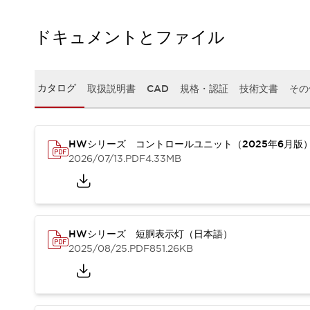
本質的な対策で爆発事故のリスクを抑える
半導体製造装置の設計自由度を高める方法
ドキュメントとファイル
ダウンタイムを長引かせるスイッチ交換を瞬時に
安全規格への対応
危険性の低い機械にカテゴリ2安全リレーモジュールの選択を
光電センサでは実現できなかった工数を削減する手段とは？
カタログ
取扱説明書
CAD
規格・認証
技術文書
その
一覧を表示する
業界別
一覧を表示する
ソリューション
HWシリーズ コントロールユニット（2025年6月版
安全、そしてその先へ
2026/07/13
.PDF
4.33MB
IDECの安全コンセプト
IDECの協調安全/Safety2.0
安全に関する法令・規格
基礎からわかる安全機器講座
安全セミナー/安全コンサルティング
HWシリーズ 短胴表示灯（日本語）
2025/08/25
.PDF
851.26KB
SISTEMAとは
一覧を表示する
IIoT対応デバイス
RFID認証
制御パネルレス
AGV/AMRの開発&導入促進