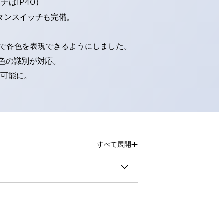
はIP40）
タンスイッチも完備。
D球で各色を表現できるようにしました。
色の識別が対応。
別可能に。
+
すべて展開