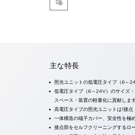
一覧を表示する
モビリティソリューション
セーフティホイールドライブ（SWD）
アシストホイールドライブ（AWD）
一覧を表示する
業界別
AGV/AMR
タブレットに安全機能を追加
安全対策の死角をなくし人身事故を防ぐ
主な特長
人とAGVとの突発的な接触への対策
無人搬送車の低床化と安全性を両立
照光ユニットの低電圧タイプ（6～2
この表示器がAGVに向く理由
移動式ロボットの安全対策
一覧を表示する
低電圧タイプ（6～24V）のサイズ
自動車
スペース・装置の軽量化に貢献しま
ロボットに潜むリスクを徹底検証
安全柵内の人的被害を削減
高電圧タイプの照光ユニットは1接点
大型表示灯の統一で工数削減
小型装置の安全対策
一体構造の端子カバー、安全性を極
水素ステーションに信頼のおける防爆対策を
E-モビリティの時代にむけて
接点部をセルフクリーニングするロ
リチウムイオン電池製造における金属（主に銅）混入対策