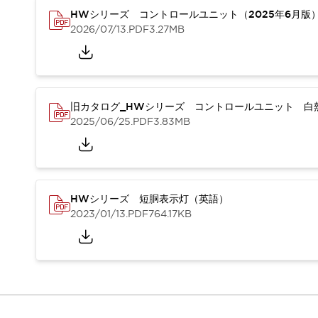
重量物搬送アシスト
HWシリーズ コントロールユニット（2025年6月版
COLLABORATIVE ROBOTS
2026/07/13
.PDF
3.27MB
SWD搭載 AMR開発キット
防爆ソリューション
「防爆受注製品」のご提案
防爆技術への取り組み
旧カタログ_HWシリーズ コントロールユニット 白熱
防爆関連の法律・政令・省令
2025/06/25
.PDF
3.83MB
防爆安全セミナー
アプリケーション・事例
防爆技術
一覧を表示する
プリント基板製品ソリューション
商品箱詰め装置
HWシリーズ 短胴表示灯（英語）
人と機械の接点を清潔に
2023/01/13
.PDF
764.17KB
一覧を表示する
ダウンロード
デジタルカタログ
RoHS指令への取り組み
規格認証製品
ソフトウェアダウンロード
Automation Organizer