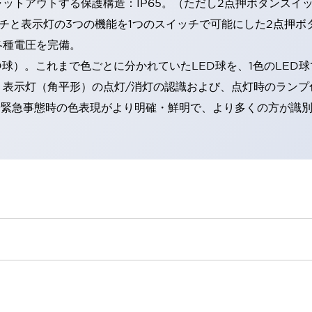
トアウトする保護構造：IP65。（ただし2点押ボタンスイッチ
チと表示灯の3つの機能を1つのスイッチで可能にした2点押ボ
各種電圧を完備。
RD球）。これまで色ごとに分かれていたLED球を、1色のLE
。表示灯（角平形）の点灯/消灯の認識および、点灯時のランプ
険時や緊急事態時の色表現がより明確・鮮明で、より多くの方が識