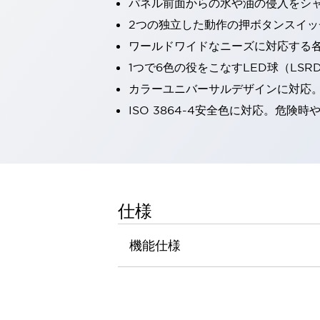
パネル前面からの水や油の侵入をシャッ
一覧を表示する
2つの独立した動作の押ボタンスイッ
工作機械
ワールドワイドなニーズに対応する
タッチパネルを市販タブレットに置き換えてコストダウン
小型の5,000Ｎの堅牢性に優れた安全スイッチで耐久性アップ
1つで6色の役をこなすLED球（LS
装置のコンパクト化につながる回路設計
カラーユニバーサルデザインに対応
工作機械のコスト削減のコツ
ISO 3864-4安全色に対応。危
工作機械に小型化の可能性を見出す
デザイン視点で工作機械の付加価値をアップ
このLED照明が工作機械のワークに向く理由
機器の故障につながる「瞬停」を防ぐ
フラット照明で綺麗な加工面を確認
イネーブル装置で安全性を強化
一覧を表示する
仕様
ロボット
ティーチングペンダントを市販タブレットに置き換えるには
機能仕様
人とロボットの協働作業を一層安全で効率的に
協働ロボットのポテンシャルを発揮する安全対策
一覧を表示する
半導体