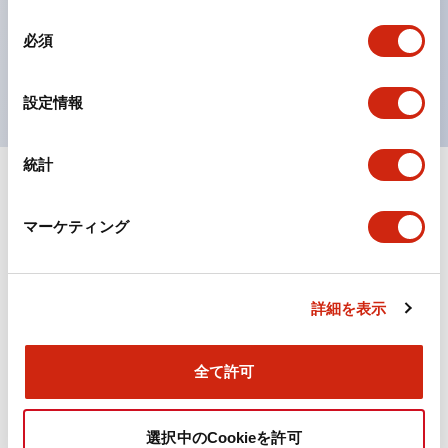
対応。
同
必須
ISO 3864-4安全色に対応。危険時や緊急事態時の色表
意
の
現がより明確・鮮明で、より多くの方が識別可能に。
選
設定情報
択
統計
+
仕様
すべて展開
マーケティング
機能仕様
詳細を表示
ドキュメントとファイル
全て許可
カタログ
取扱説明書
CAD
規格・認証
技術文書
その他
選択中のCookieを許可