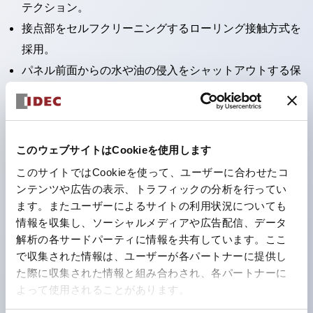
テクション。
接点部をセルフクリーニングするローリング接触方式を
採用。
パネル前面からの水や油の侵入をシャットアウトする保
護構造：IP65。（ただし2点押ボタンスイッチは
IP40）
2つの独立した動作の押ボタンスイッチと表示灯の3つ
このウェブサイトはCookieを使用します
の機能を1つのスイッチで可能にした2点押ボタンスイッ
このサイトではCookieを使って、ユーザーに合わせたコ
チも完備。
ンテンツや広告の表示、トラフィックの分析を行ってい
ワールドワイドなニーズに対応する各種電圧を完備。
ます。またユーザーによるサイトの利用状況についても
1つで6色の役をこなすLED球（LSRD球）。これまで色
情報を収集し、ソーシャルメディアや広告配信、データ
ごとに分かれていたLED球を、1色のLED球で各色を表
解析の各サードパーティに情報を共有しています。ここ
で収集された情報は、ユーザーが各パートナーに提供し
現できるようにしました。
た際に収集された情報と組み合わされ、各パートナーに
カラーユニバーサルデザインに対応。表示灯（角平形）
よって使用されることがあります。
の点灯/消灯の認識および、点灯時のランプ色の識別が