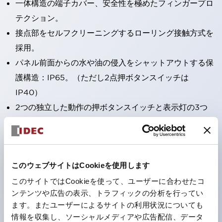
一体構造の端子カバー、安全性を極めたフィンガープロ
テクション。
接点部をセルフクリーニングするローリング接触方式を
採用。
パネル前面からの水や油の侵入をシャットアウトする保
護構造：IP65。（ただし2点押ボタンスイッチは
IP40）
2つの独立した動作の押ボタンスイッチと表示灯の3つ
の機能を1つのスイッチで可能にした2点押ボタンスイッ
チも完備。
ワールドワイドなニーズに対応する各種電圧を完備。
このウェブサイトはCookieを使用します
1つで6色の役をこなすLED球（LSRD球）。これまで色
ごとに分かれていたLED球を、1色のLED球で各色を表
このサイトではCookieを使って、ユーザーに合わせたコ
ンテンツや広告の表示、トラフィックの分析を行ってい
現できるようにしました。
ます。またユーザーによるサイトの利用状況についても
カラーユニバーサルデザインに対応。表示灯（角平形）
情報を収集し、ソーシャルメディアや広告配信、データ