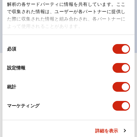
の点灯/消灯の認識および、点灯時のランプ色の識別が
解析の各サードパーティに情報を共有しています。ここ
対応。
で収集された情報は、ユーザーが各パートナーに提供し
た際に収集された情報と組み合わされ、各パートナーに
ISO 3864-4安全色に対応。危険時や緊急事態時の色表
よって使用されることがあります。
現がより明確・鮮明で、より多くの方が識別可能に。
同
必須
意
の
選
+
仕様
設定情報
すべて展開
択
形状仕様
統計
環境仕様
マーケティング
機能仕様
機械的仕様
詳細を表示