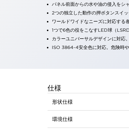
パネル前面からの水や油の侵入をシャッ
一覧を表示する
工作機械
2つの独立した動作の押ボタンスイッ
タッチパネルを市販タブレットに置き換えてコストダウン
ワールドワイドなニーズに対応する
小型の5,000Ｎの堅牢性に優れた安全スイッチで耐久性アップ
1つで6色の役をこなすLED球（LS
装置のコンパクト化につながる回路設計
カラーユニバーサルデザインに対応
工作機械のコスト削減のコツ
工作機械に小型化の可能性を見出す
ISO 3864-4安全色に対応。危
デザイン視点で工作機械の付加価値をアップ
このLED照明が工作機械のワークに向く理由
機器の故障につながる「瞬停」を防ぐ
フラット照明で綺麗な加工面を確認
イネーブル装置で安全性を強化
一覧を表示する
仕様
ロボット
ティーチングペンダントを市販タブレットに置き換えるには
形状仕様
人とロボットの協働作業を一層安全で効率的に
協働ロボットのポテンシャルを発揮する安全対策
一覧を表示する
環境仕様
半導体