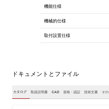
本質的な対策で爆発事故のリスクを抑える
機能仕様
半導体製造装置の設計自由度を高める方法
ダウンタイムを長引かせるスイッチ交換を瞬時に
安全規格への対応
機械的仕様
危険性の低い機械にカテゴリ2安全リレーモジュールの選択を
光電センサでは実現できなかった工数を削減する手段とは？
取付設置仕様
一覧を表示する
業界別
一覧を表示する
ソリューション
安全、そしてその先へ
IDECの安全コンセプト
IDECの協調安全/Safety2.0
安全に関する法令・規格
ドキュメントとファイル
基礎からわかる安全機器講座
安全セミナー/安全コンサルティング
SISTEMAとは
一覧を表示する
カタログ
取扱説明書
CAD
規格・認証
技術文書
その
IIoT対応デバイス
RFID認証
制御パネルレス
AGV/AMRの開発&導入促進