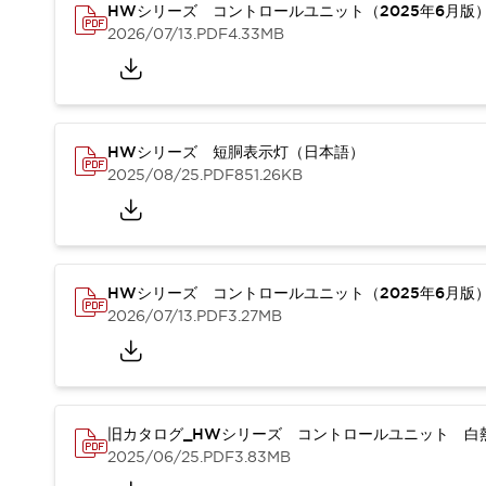
重量物搬送アシスト
HWシリーズ コントロールユニット（2025年6月版
2026/07/13
.PDF
4.33MB
COLLABORATIVE ROBOTS
SWD搭載 AMR開発キット
防爆ソリューション
「防爆受注製品」のご提案
防爆技術への取り組み
HWシリーズ 短胴表示灯（日本語）
防爆関連の法律・政令・省令
2025/08/25
.PDF
851.26KB
防爆安全セミナー
アプリケーション・事例
防爆技術
一覧を表示する
プリント基板製品ソリューション
HWシリーズ コントロールユニット（2025年6月版
商品箱詰め装置
2026/07/13
.PDF
3.27MB
人と機械の接点を清潔に
一覧を表示する
ダウンロード
デジタルカタログ
RoHS指令への取り組み
規格認証製品
旧カタログ_HWシリーズ コントロールユニット 白熱
ソフトウェアダウンロード
2025/06/25
.PDF
3.83MB
Automation Organizer