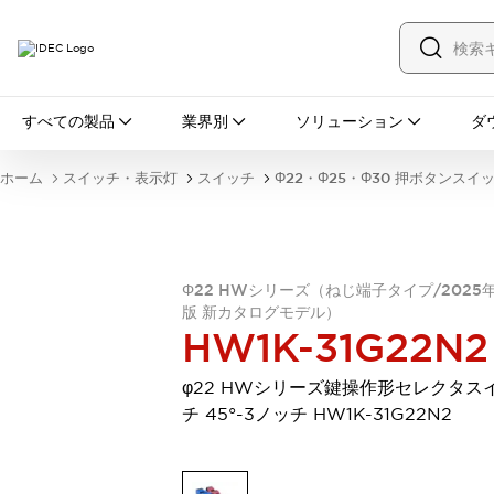
すべての製品
すべての製品
業界別
ソリューション
ダ
スイッチ・表示灯
スイッチ
表示灯・ブザー
ホーム
スイッチ・表示灯
スイッチ
Φ22・Φ25・Φ30 押ボタンスイ
一覧を表示する
安全・防爆機器
安全機器
防爆機器
一覧を表示する
インダストリアルコンポーネンツ
Φ22 HWシリーズ（ねじ端子タイプ/2025
リレー・タイマ
端子台
電源機器
版 新カタログモデル）
サーキットプロテクタ
LED照明
HW1K-31G22N2
一覧を表示する
オートメーション
φ22 HWシリーズ鍵操作形セレクタス
PLC
プログラマブル表示器
チ 45°-3ノッチ HW1K-31G22N2
産業用イーサネット
一覧を表示する
センシング
センサ
自動認識
イオナイザ