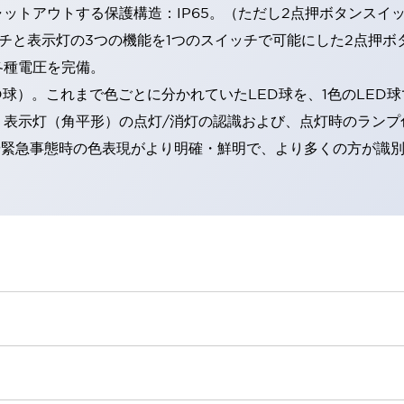
トアウトする保護構造：IP65。（ただし2点押ボタンスイッチ
チと表示灯の3つの機能を1つのスイッチで可能にした2点押ボ
各種電圧を完備。
RD球）。これまで色ごとに分かれていたLED球を、1色のLE
。表示灯（角平形）の点灯/消灯の認識および、点灯時のランプ
険時や緊急事態時の色表現がより明確・鮮明で、より多くの方が識