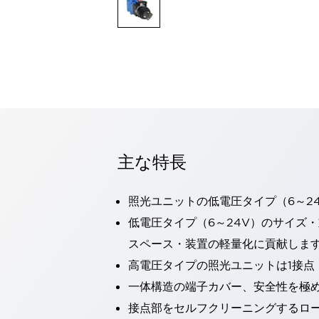
一覧を表示する
モビリティソリューション
セーフティホイールドライブ（SWD）
アシストホイールドライブ（AWD）
一覧を表示する
業界別
AGV/AMR
タブレットに安全機能を追加
安全対策の死角をなくし人身事故を防ぐ
主な特長
人とAGVとの突発的な接触への対策
無人搬送車の低床化と安全性を両立
この表示器がAGVに向く理由
移動式ロボットの安全対策
照光ユニットの低電圧タイプ（6～2
一覧を表示する
低電圧タイプ（6～24V）のサイズ
自動車
スペース・装置の軽量化に貢献しま
ロボットに潜むリスクを徹底検証
安全柵内の人的被害を削減
大型表示灯の統一で工数削減
小型装置の安全対策
高電圧タイプの照光ユニットは1接点
水素ステーションに信頼のおける防爆対策を
一体構造の端子カバー、安全性を極
E-モビリティの時代にむけて
接点部をセルフクリーニングするロ
リチウムイオン電池製造における金属（主に銅）混入対策