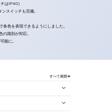
はIP40）
タンスイッチも完備。
D球で各色を表現できるようにしました。
色の識別が対応。
別可能に。
+
すべて展開