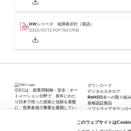
スマートリレー専用プログラミングソフトウェア
オートメーション製品プログラミングソフトウェア
安全製品
センシング製品
モーターライズドシステム
HWシリーズ 短胴表示灯（英語）
一覧を表示する
2023/01/13
.PDF
764.17KB
脆弱性レポート
一覧を表示する
新着情報
オンラインセミナー
安全・防爆セミナー
e-ラーニング
プログラミングセミナー
お困りごと解決セミナー
共催オンラインセミナー
ダウンロード
一覧を表示する
IDECは、産業用制御・安全・オー
デジタルカタログ
トメーション分野で、長年にわた
展示会
キャンペーン
RoHS指令への取り組
り日本で培った技術と信頼を基盤
規格認証製品
動画チャンネル
に、世界各地で事業を展開してい
ソフトウェアダウンロ
技術コラム
ます。
脆弱性レポート
IDEC ニュースレター
革新的な製品とソリューションを
このウェブサイトはCook
サポート
通じて、製造現場の生産性と安全