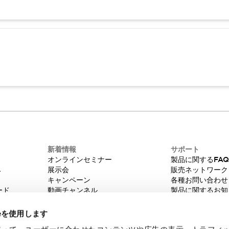
新着情報
サポート
オンラインセミナー
製品に関するFA
み
展示会
販売ネットワーク
キャンペーン
各種お問い合わせ
ード
動画チャンネル
製品に関するお知
技術コラム
販売中止品/推奨
IDEC ニュースレター
輸出該非判定
ieを使用します
機種選定システム