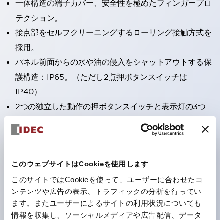
一体構造の端子カバー、安全性を極めたフィンガープロ
テクション。
接点部をセルフクリーニングするローリング接触方式を
採用。
パネル前面からの水や油の侵入をシャットアウトする保
護構造：IP65。（ただし2点押ボタンスイッチは
IP40）
2つの独立した動作の押ボタンスイッチと表示灯の3つ
の機能を1つのスイッチで可能にした2点押ボタンスイッ
チも完備。
ワールドワイドなニーズに対応する各種電圧を完備。
このウェブサイトはCookieを使用します
1つで6色の役をこなすLED球（LSRD球）。これまで色
ごとに分かれていたLED球を、1色のLED球で各色を表
このサイトではCookieを使って、ユーザーに合わせたコ
ンテンツや広告の表示、トラフィックの分析を行ってい
現できるようにしました。
ます。またユーザーによるサイトの利用状況についても
カラーユニバーサルデザインに対応。表示灯（角平形）
情報を収集し、ソーシャルメディアや広告配信、データ