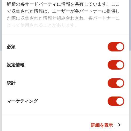
の点灯/消灯の認識および、点灯時のランプ色の識別が
解析の各サードパーティに情報を共有しています。ここ
対応。
で収集された情報は、ユーザーが各パートナーに提供し
た際に収集された情報と組み合わされ、各パートナーに
ISO 3864-4安全色に対応。危険時や緊急事態時の色表
よって使用されることがあります。
現がより明確・鮮明で、より多くの方が識別可能に。
同
必須
意
の
選
+
仕様
設定情報
すべて展開
択
形状仕様
統計
環境仕様
マーケティング
機能仕様
機械的仕様
詳細を表示