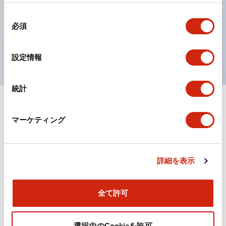
の点灯/消灯の認識および、点灯時のランプ色の識別が
同
対応。
必須
意
ISO 3864-4安全色に対応。危険時や緊急事態時の色表
の
現がより明確・鮮明で、より多くの方が識別可能に。
選
設定情報
択
統計
+
仕様
すべて展開
マーケティング
機能仕様
詳細を表示
ドキュメントとファイル
全て許可
選択中のCookieを許可