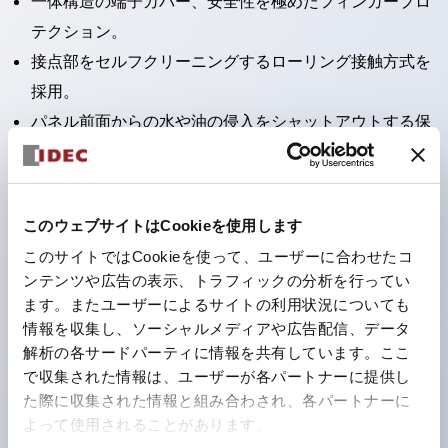
一体構造の端子カバー、安全性を極めたフィンガープロ
テクション。
接点部をセルフクリーニングするローリング接触方式を
採用。
パネル前面からの水や油の侵入をシャットアウトする保
護構造：IP65。（ただし2点押ボタンスイッチは
IP40）
2つの独立した動作の押ボタンスイッチと表示灯の3つ
このウェブサイトはCookieを使用します
の機能を1つのスイッチで可能にした2点押ボタンスイッ
このサイトではCookieを使って、ユーザーに合わせたコ
チも完備。
ンテンツや広告の表示、トラフィックの分析を行ってい
ワールドワイドなニーズに対応する各種電圧を完備。
ます。またユーザーによるサイトの利用状況についても
情報を収集し、ソーシャルメディアや広告配信、データ
1つで6色の役をこなすLED球（LSRD球）。これまで色
解析の各サードパーティに情報を共有しています。ここ
ごとに分かれていたLED球を、1色のLED球で各色を表
で収集された情報は、ユーザーが各パートナーに提供し
現できるようにしました。
た際に収集された情報と組み合わされ、各パートナーに
カラーユニバーサルデザインに対応。表示灯（角平形）
よって使用されることがあります。