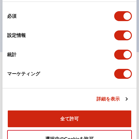
の点灯/消灯の認識および、点灯時のランプ色の識別が
同
対応。
必須
意
ISO 3864-4安全色に対応。危険時や緊急事態時の色表
の
現がより明確・鮮明で、より多くの方が識別可能に。
選
設定情報
択
統計
+
仕様
すべて展開
マーケティング
機能仕様
詳細を表示
ドキュメントとファイル
全て許可
選択中のCookieを許可