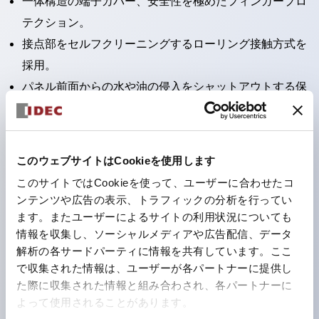
一体構造の端子カバー、安全性を極めたフィンガープロ
テクション。
接点部をセルフクリーニングするローリング接触方式を
採用。
パネル前面からの水や油の侵入をシャットアウトする保
護構造：IP65。（ただし2点押ボタンスイッチは
IP40）
2つの独立した動作の押ボタンスイッチと表示灯の3つ
このウェブサイトはCookieを使用します
の機能を1つのスイッチで可能にした2点押ボタンスイッ
このサイトではCookieを使って、ユーザーに合わせたコ
チも完備。
ンテンツや広告の表示、トラフィックの分析を行ってい
ワールドワイドなニーズに対応する各種電圧を完備。
ます。またユーザーによるサイトの利用状況についても
情報を収集し、ソーシャルメディアや広告配信、データ
1つで6色の役をこなすLED球（LSRD球）。これまで色
解析の各サードパーティに情報を共有しています。ここ
ごとに分かれていたLED球を、1色のLED球で各色を表
で収集された情報は、ユーザーが各パートナーに提供し
現できるようにしました。
た際に収集された情報と組み合わされ、各パートナーに
カラーユニバーサルデザインに対応。表示灯（角平形）
よって使用されることがあります。