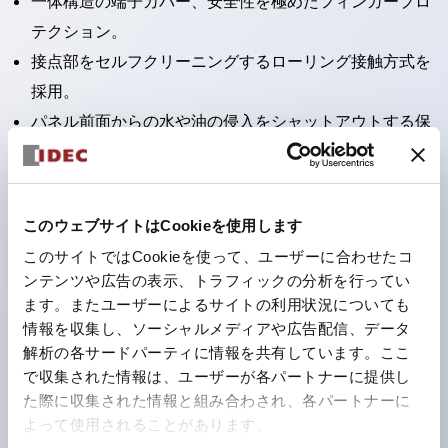
一体構造の端子カバー、安全性を極めたフィンガープロ
テクション。
接点部をセルフクリーニングするローリング接触方式を
採用。
パネル前面からの水や油の侵入をシャットアウトする保
護構造：IP65。（ただし2点押ボタンスイッチは
IP40）
2つの独立した動作の押ボタンスイッチと表示灯の3つ
このウェブサイトはCookieを使用します
の機能を1つのスイッチで可能にした2点押ボタンスイッ
このサイトではCookieを使って、ユーザーに合わせたコ
チも完備。
ンテンツや広告の表示、トラフィックの分析を行ってい
ワールドワイドなニーズに対応する各種電圧を完備。
ます。またユーザーによるサイトの利用状況についても
情報を収集し、ソーシャルメディアや広告配信、データ
1つで6色の役をこなすLED球（LSRD球）。これまで色
解析の各サードパーティに情報を共有しています。ここ
ごとに分かれていたLED球を、1色のLED球で各色を表
で収集された情報は、ユーザーが各パートナーに提供し
現できるようにしました。
た際に収集された情報と組み合わされ、各パートナーに
カラーユニバーサルデザインに対応。表示灯（角平形）
よって使用されることがあります。