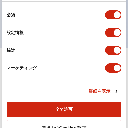
の点灯/消灯の認識および、点灯時のランプ色の識別が
同
対応。
必須
意
ISO 3864-4安全色に対応。危険時や緊急事態時の色表
の
現がより明確・鮮明で、より多くの方が識別可能に。
選
設定情報
択
統計
+
仕様
すべて展開
マーケティング
機能仕様
詳細を表示
ドキュメントとファイル
全て許可
選択中のCookieを許可