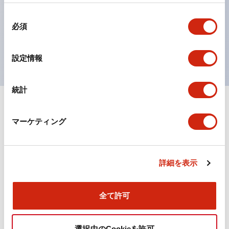
の点灯/消灯の認識および、点灯時のランプ色の識別が
同
対応。
必須
意
ISO 3864-4安全色に対応。危険時や緊急事態時の色表
の
現がより明確・鮮明で、より多くの方が識別可能に。
選
設定情報
択
統計
+
仕様
すべて展開
マーケティング
機能仕様
詳細を表示
ドキュメントとファイル
全て許可
選択中のCookieを許可