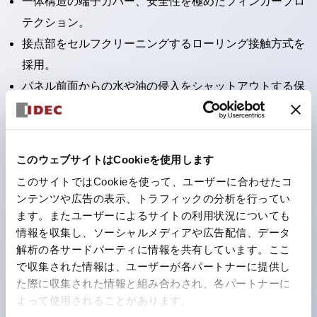
一体構造の端子カバー、安全性を極めたフィンガープロ
テクション。
接点部をセルフクリーニングするローリング接触方式を
採用。
パネル前面からの水や油の侵入をシャットアウトする保
護構造：IP65。（ただし2点押ボタンスイッチは
IP40）
2つの独立した動作の押ボタンスイッチと表示灯の3つ
このウェブサイトはCookieを使用します
の機能を1つのスイッチで可能にした2点押ボタンスイッ
このサイトではCookieを使って、ユーザーに合わせたコ
チも完備。
ンテンツや広告の表示、トラフィックの分析を行ってい
ワールドワイドなニーズに対応する各種電圧を完備。
ます。またユーザーによるサイトの利用状況についても
情報を収集し、ソーシャルメディアや広告配信、データ
1つで6色の役をこなすLED球（LSRD球）。これまで色
解析の各サードパーティに情報を共有しています。ここ
ごとに分かれていたLED球を、1色のLED球で各色を表
で収集された情報は、ユーザーが各パートナーに提供し
現できるようにしました。
た際に収集された情報と組み合わされ、各パートナーに
カラーユニバーサルデザインに対応。表示灯（角平形）
よって使用されることがあります。