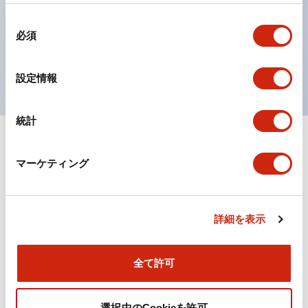
の点灯/消灯の認識および、点灯時のランプ色の識別が
同
対応。
必須
意
ISO 3864-4安全色に対応。危険時や緊急事態時の色表
の
現がより明確・鮮明で、より多くの方が識別可能に。
選
設定情報
択
統計
+
仕様
すべて展開
マーケティング
機能仕様
詳細を表示
ドキュメントとファイル
全て許可
選択中のCookieを許可