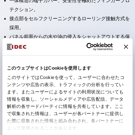
一体構造の端子カバー、安全性を極めたフィンガープロ
テクション。
接点部をセルフクリーニングするローリング接触方式を
採用。
パネル前面からの水や油の侵入をシャットアウトする保
護構造：IP65。（ただし2点押ボタンスイッチは
IP40）
2つの独立した動作の押ボタンスイッチと表示灯の3つ
このウェブサイトはCookieを使用します
の機能を1つのスイッチで可能にした2点押ボタンスイッ
このサイトではCookieを使って、ユーザーに合わせたコ
チも完備。
ンテンツや広告の表示、トラフィックの分析を行ってい
ワールドワイドなニーズに対応する各種電圧を完備。
ます。またユーザーによるサイトの利用状況についても
情報を収集し、ソーシャルメディアや広告配信、データ
1つで6色の役をこなすLED球（LSRD球）。これまで色
解析の各サードパーティに情報を共有しています。ここ
ごとに分かれていたLED球を、1色のLED球で各色を表
で収集された情報は、ユーザーが各パートナーに提供し
現できるようにしました。
た際に収集された情報と組み合わされ、各パートナーに
カラーユニバーサルデザインに対応。表示灯（角平形）
よって使用されることがあります。