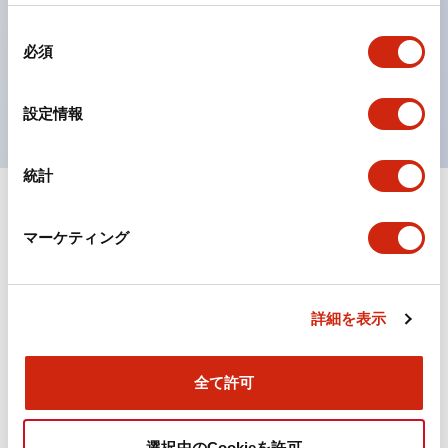
の点灯/消灯の認識および、点灯時のランプ色の識別が
同
対応。
必須
意
ISO 3864-4安全色に対応。危険時や緊急事態時の色表
の
現がより明確・鮮明で、より多くの方が識別可能に。
選
設定情報
択
統計
+
仕様
すべて展開
マーケティング
機能仕様
詳細を表示
ドキュメントとファイル
全て許可
選択中のCookieを許可