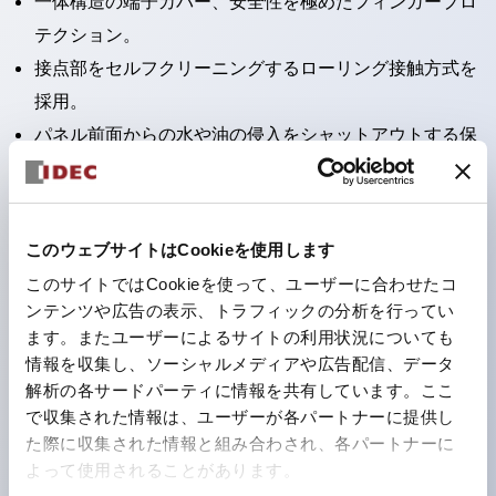
一体構造の端子カバー、安全性を極めたフィンガープロ
テクション。
接点部をセルフクリーニングするローリング接触方式を
採用。
パネル前面からの水や油の侵入をシャットアウトする保
護構造：IP65。（ただし2点押ボタンスイッチは
IP40）
2つの独立した動作の押ボタンスイッチと表示灯の3つ
このウェブサイトはCookieを使用します
の機能を1つのスイッチで可能にした2点押ボタンスイッ
このサイトではCookieを使って、ユーザーに合わせたコ
チも完備。
ンテンツや広告の表示、トラフィックの分析を行ってい
ワールドワイドなニーズに対応する各種電圧を完備。
ます。またユーザーによるサイトの利用状況についても
情報を収集し、ソーシャルメディアや広告配信、データ
1つで6色の役をこなすLED球（LSRD球）。これまで色
解析の各サードパーティに情報を共有しています。ここ
ごとに分かれていたLED球を、1色のLED球で各色を表
で収集された情報は、ユーザーが各パートナーに提供し
現できるようにしました。
た際に収集された情報と組み合わされ、各パートナーに
カラーユニバーサルデザインに対応。表示灯（角平形）
よって使用されることがあります。