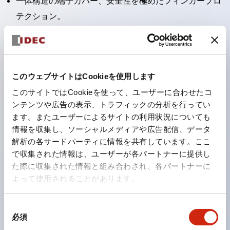
一体構造の端子カバー、安全性を極めたフィンガープロ
テクション。
接点部をセルフクリーニングするローリング接触方式を
採用。
パネル前面からの水や油の侵入をシャットアウトする保
このウェブサイトはCookieを使用します
護構造：IP65。（ただし2点押ボタンスイッチは
このサイトではCookieを使って、ユーザーに合わせたコ
IP40）
ンテンツや広告の表示、トラフィックの分析を行ってい
2つの独立した動作の押ボタンスイッチと表示灯の3つ
ます。またユーザーによるサイトの利用状況についても
の機能を1つのスイッチで可能にした2点押ボタンスイッ
情報を収集し、ソーシャルメディアや広告配信、データ
チも完備。
解析の各サードパーティに情報を共有しています。ここ
で収集された情報は、ユーザーが各パートナーに提供し
ワールドワイドなニーズに対応する各種電圧を完備。
た際に収集された情報と組み合わされ、各パートナーに
1つで6色の役をこなすLED球（LSRD球）。これまで色
よって使用されることがあります。
ごとに分かれていたLED球を、1色のLED球で各色を表
現できるようにしました。
同
カラーユニバーサルデザインに対応。表示灯（角平形）
必須
意