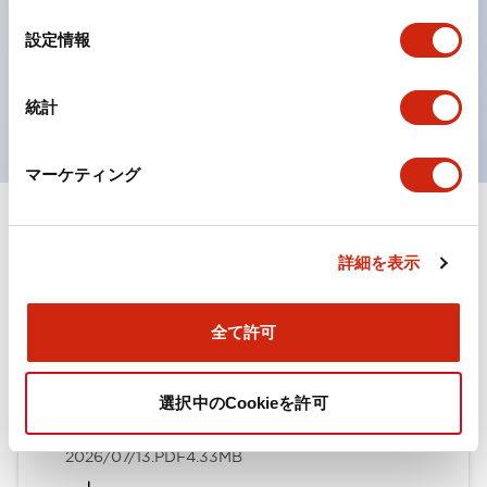
の点灯/消灯の認識および、点灯時のランプ色の識別が
の
選
対応。
設定情報
択
ISO 3864-4安全色に対応。危険時や緊急事態時の色表
現がより明確・鮮明で、より多くの方が識別可能に。
統計
マーケティング
ドキュメントとファイル
詳細を表示
カタログ
取扱説明書
CAD
規格・認証
技術文書
その他
全て許可
選択中のCookieを許可
HWシリーズ コントロールユニット（2025年6月版）
（日本語）
2026/07/13
.PDF
4.33MB