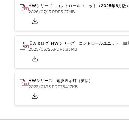
重量物搬送アシスト
HWシリーズ コントロールユニット（2025年6月版
COLLABORATIVE ROBOTS
2026/07/13
.PDF
3.27MB
SWD搭載 AMR開発キット
防爆ソリューション
「防爆受注製品」のご提案
防爆技術への取り組み
旧カタログ_HWシリーズ コントロールユニット 白熱
防爆関連の法律・政令・省令
2025/06/25
.PDF
3.83MB
防爆安全セミナー
アプリケーション・事例
防爆技術
一覧を表示する
プリント基板製品ソリューション
商品箱詰め装置
HWシリーズ 短胴表示灯（英語）
人と機械の接点を清潔に
2023/01/13
.PDF
764.17KB
一覧を表示する
ダウンロード
デジタルカタログ
RoHS指令への取り組み
規格認証製品
ソフトウェアダウンロード
Automation Organizer