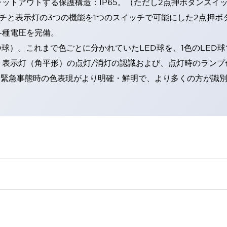
トアウトする保護構造：IP65。（ただし2点押ボタンスイッチ
チと表示灯の3つの機能を1つのスイッチで可能にした2点押ボ
各種電圧を完備。
RD球）。これまで色ごとに分かれていたLED球を、1色のLE
。表示灯（角平形）の点灯/消灯の認識および、点灯時のランプ
険時や緊急事態時の色表現がより明確・鮮明で、より多くの方が識