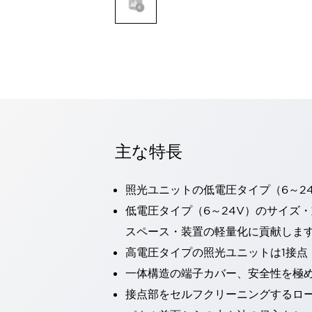
一覧を表示する
モビリティソリューション
セーフティホイールドライブ（SWD）
アシストホイールドライブ（AWD）
一覧を表示する
業界別
AGV/AMR
タブレットに安全機能を追加
安全対策の死角をなくし人身事故を防ぐ
主な特長
人とAGVとの突発的な接触への対策
無人搬送車の低床化と安全性を両立
照光ユニットの低電圧タイプ（6～2
この表示器がAGVに向く理由
移動式ロボットの安全対策
一覧を表示する
低電圧タイプ（6～24V）のサイズ
自動車
スペース・装置の軽量化に貢献しま
ロボットに潜むリスクを徹底検証
安全柵内の人的被害を削減
高電圧タイプの照光ユニットは1接点
大型表示灯の統一で工数削減
小型装置の安全対策
一体構造の端子カバー、安全性を極
水素ステーションに信頼のおける防爆対策を
E-モビリティの時代にむけて
接点部をセルフクリーニングするロ
リチウムイオン電池製造における金属（主に銅）混入対策