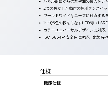
パネル前面からの水や油の侵入をシャッ
一覧を表示する
2つの独立した動作の押ボタンスイッ
工作機械
ワールドワイドなニーズに対応する
タッチパネルを市販タブレットに置き換えてコストダウン
小型の5,000Ｎの堅牢性に優れた安全スイッチで耐久性アップ
1つで6色の役をこなすLED球（LS
装置のコンパクト化につながる回路設計
カラーユニバーサルデザインに対応
工作機械のコスト削減のコツ
ISO 3864-4安全色に対応。危
工作機械に小型化の可能性を見出す
デザイン視点で工作機械の付加価値をアップ
このLED照明が工作機械のワークに向く理由
機器の故障につながる「瞬停」を防ぐ
フラット照明で綺麗な加工面を確認
イネーブル装置で安全性を強化
一覧を表示する
仕様
ロボット
ティーチングペンダントを市販タブレットに置き換えるには
機能仕様
人とロボットの協働作業を一層安全で効率的に
協働ロボットのポテンシャルを発揮する安全対策
一覧を表示する
半導体