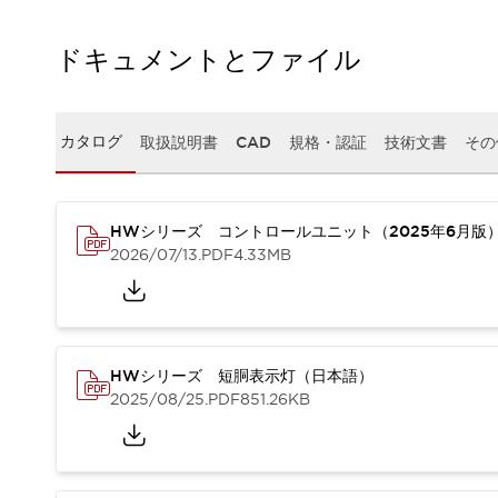
本質的な対策で爆発事故のリスクを抑える
半導体製造装置の設計自由度を高める方法
ドキュメントとファイル
ダウンタイムを長引かせるスイッチ交換を瞬時に
安全規格への対応
危険性の低い機械にカテゴリ2安全リレーモジュールの選択を
光電センサでは実現できなかった工数を削減する手段とは？
カタログ
取扱説明書
CAD
規格・認証
技術文書
その
一覧を表示する
業界別
一覧を表示する
ソリューション
HWシリーズ コントロールユニット（2025年6月版
安全、そしてその先へ
2026/07/13
.PDF
4.33MB
IDECの安全コンセプト
IDECの協調安全/Safety2.0
安全に関する法令・規格
基礎からわかる安全機器講座
安全セミナー/安全コンサルティング
HWシリーズ 短胴表示灯（日本語）
2025/08/25
.PDF
851.26KB
SISTEMAとは
一覧を表示する
IIoT対応デバイス
RFID認証
制御パネルレス
AGV/AMRの開発&導入促進