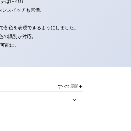
はIP40）
タンスイッチも完備。
D球で各色を表現できるようにしました。
色の識別が対応。
別可能に。
+
すべて展開