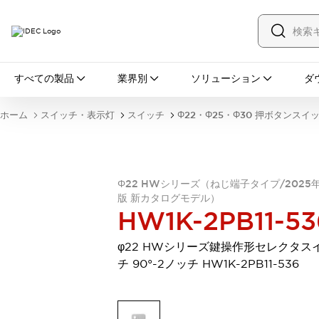
すべての製品
すべての製品
業界別
ソリューション
ダ
スイッチ・表示灯
スイッチ
表示灯・ブザー
ホーム
スイッチ・表示灯
スイッチ
Φ22・Φ25・Φ30 押ボタンスイ
一覧を表示する
安全・防爆機器
安全機器
防爆機器
一覧を表示する
インダストリアルコンポーネンツ
Φ22 HWシリーズ（ねじ端子タイプ/2025
リレー・タイマ
端子台
電源機器
版 新カタログモデル）
サーキットプロテクタ
LED照明
HW1K-2PB11-53
一覧を表示する
オートメーション
φ22 HWシリーズ鍵操作形セレクタス
PLC
プログラマブル表示器
チ 90°-2ノッチ HW1K-2PB11-536
産業用イーサネット
一覧を表示する
センシング
センサ
自動認識
イオナイザ