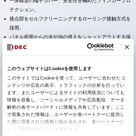
一体構造の端子カバー、安全性を極めたフィンガープロ
テクション。
接点部をセルフクリーニングするローリング接触方式を
採用。
パネル前面からの水や油の侵入をシャットアウトする保
護構造：IP65。（ただし2点押ボタンスイッチは
IP40）
2つの独立した動作の押ボタンスイッチと表示灯の3つ
このウェブサイトはCookieを使用します
の機能を1つのスイッチで可能にした2点押ボタンスイッ
このサイトではCookieを使って、ユーザーに合わせたコ
チも完備。
ンテンツや広告の表示、トラフィックの分析を行ってい
ワールドワイドなニーズに対応する各種電圧を完備。
ます。またユーザーによるサイトの利用状況についても
情報を収集し、ソーシャルメディアや広告配信、データ
1つで6色の役をこなすLED球（LSRD球）。これまで色
解析の各サードパーティに情報を共有しています。ここ
ごとに分かれていたLED球を、1色のLED球で各色を表
で収集された情報は、ユーザーが各パートナーに提供し
現できるようにしました。
た際に収集された情報と組み合わされ、各パートナーに
カラーユニバーサルデザインに対応。表示灯（角平形）
よって使用されることがあります。