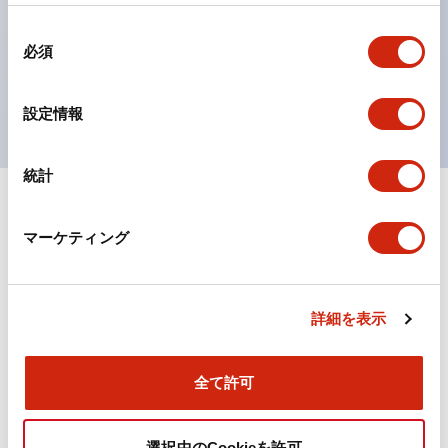
の点灯/消灯の認識および、点灯時のランプ色の識別が
同
対応。
必須
意
ISO 3864-4安全色に対応。危険時や緊急事態時の色表
の
現がより明確・鮮明で、より多くの方が識別可能に。
選
設定情報
択
統計
+
仕様
すべて展開
マーケティング
機能仕様
詳細を表示
ドキュメントとファイル
全て許可
選択中のCookieを許可