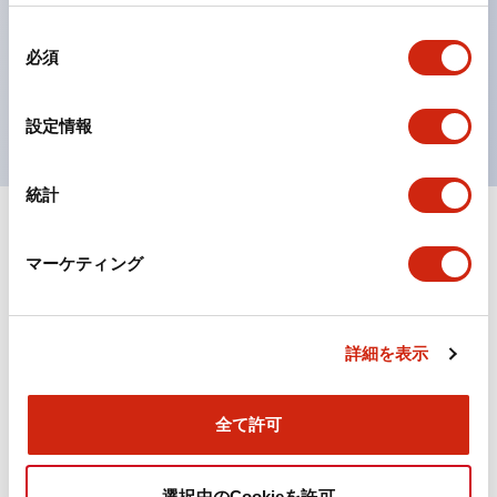
の点灯/消灯の認識および、点灯時のランプ色の識別が
同
対応。
必須
意
ISO 3864-4安全色に対応。危険時や緊急事態時の色表
の
現がより明確・鮮明で、より多くの方が識別可能に。
選
設定情報
択
統計
+
仕様
すべて展開
マーケティング
機能仕様
詳細を表示
ドキュメントとファイル
全て許可
選択中のCookieを許可