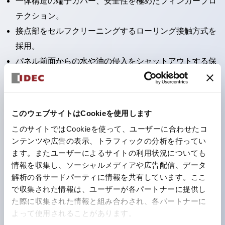
一体構造の端子カバー、安全性を極めたフィンガープロ
テクション。
接点部をセルフクリーニングするローリング接触方式を
採用。
パネル前面からの水や油の侵入をシャットアウトする保
護構造：IP65。（ただし2点押ボタンスイッチは
IP40）
2つの独立した動作の押ボタンスイッチと表示灯の3つ
このウェブサイトはCookieを使用します
の機能を1つのスイッチで可能にした2点押ボタンスイッ
このサイトではCookieを使って、ユーザーに合わせたコ
チも完備。
ンテンツや広告の表示、トラフィックの分析を行ってい
ワールドワイドなニーズに対応する各種電圧を完備。
ます。またユーザーによるサイトの利用状況についても
情報を収集し、ソーシャルメディアや広告配信、データ
1つで6色の役をこなすLED球（LSRD球）。これまで色
解析の各サードパーティに情報を共有しています。ここ
ごとに分かれていたLED球を、1色のLED球で各色を表
で収集された情報は、ユーザーが各パートナーに提供し
現できるようにしました。
た際に収集された情報と組み合わされ、各パートナーに
カラーユニバーサルデザインに対応。表示灯（角平形）
よって使用されることがあります。