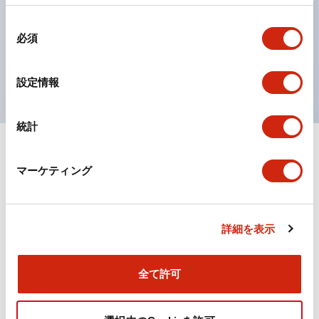
の点灯/消灯の認識および、点灯時のランプ色の識別が
同
対応。
必須
意
ISO 3864-4安全色に対応。危険時や緊急事態時の色表
の
現がより明確・鮮明で、より多くの方が識別可能に。
選
設定情報
択
統計
+
仕様
すべて展開
マーケティング
機能仕様
詳細を表示
ドキュメントとファイル
全て許可