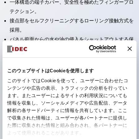
一体構造の端子カバー、安全性を極めたフィンガープロ
テクション。
接点部をセルフクリーニングするローリング接触方式を
採用。
パネル前面からの水や油の侵入をシャットアウトする保
護構造：IP65。（ただし2点押ボタンスイッチは
IP40）
2つの独立した動作の押ボタンスイッチと表示灯の3つ
このウェブサイトはCookieを使用します
の機能を1つのスイッチで可能にした2点押ボタンスイッ
このサイトではCookieを使って、ユーザーに合わせたコ
チも完備。
ンテンツや広告の表示、トラフィックの分析を行ってい
ワールドワイドなニーズに対応する各種電圧を完備。
ます。またユーザーによるサイトの利用状況についても
情報を収集し、ソーシャルメディアや広告配信、データ
1つで6色の役をこなすLED球（LSRD球）。これまで色
解析の各サードパーティに情報を共有しています。ここ
ごとに分かれていたLED球を、1色のLED球で各色を表
で収集された情報は、ユーザーが各パートナーに提供し
現できるようにしました。
た際に収集された情報と組み合わされ、各パートナーに
カラーユニバーサルデザインに対応。表示灯（角平形）
よって使用されることがあります。