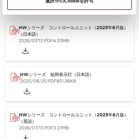
選択中のCookieを許可
カタログ
取扱説明書
CAD
規格・認証
技術文書
その他
HWシリーズ コントロールユニット（2025年6月版）
（日本語）
2026/07/13
.PDF
4.33MB
HWシリーズ 短胴表示灯（日本語）
2025/08/25
.PDF
851.26KB
HWシリーズ コントロールユニット（2025年6月版）
（英語）
2026/07/13
.PDF
3.27MB