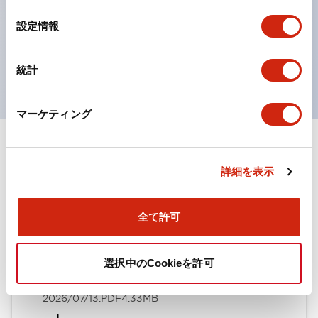
の点灯/消灯の認識および、点灯時のランプ色の識別が
の
選
対応。
設定情報
択
ISO 3864-4安全色に対応。危険時や緊急事態時の色表
現がより明確・鮮明で、より多くの方が識別可能に。
統計
マーケティング
ドキュメントとファイル
詳細を表示
カタログ
取扱説明書
CAD
規格・認証
技術文書
その他
全て許可
選択中のCookieを許可
HWシリーズ コントロールユニット（2025年6月版）
（日本語）
2026/07/13
.PDF
4.33MB