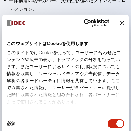
一体構造の端子カバー、安全性を極めたフィンガープロ
テクション。
接点部をセルフクリーニングするローリング接触方式を
採用。
パネル前面からの水や油の侵入をシャットアウトする保
このウェブサイトはCookieを使用します
護構造：IP65。（ただし2点押ボタンスイッチは
このサイトではCookieを使って、ユーザーに合わせたコ
IP40）
ンテンツや広告の表示、トラフィックの分析を行ってい
2つの独立した動作の押ボタンスイッチと表示灯の3つ
ます。またユーザーによるサイトの利用状況についても
の機能を1つのスイッチで可能にした2点押ボタンスイッ
情報を収集し、ソーシャルメディアや広告配信、データ
チも完備。
解析の各サードパーティに情報を共有しています。ここ
で収集された情報は、ユーザーが各パートナーに提供し
ワールドワイドなニーズに対応する各種電圧を完備。
た際に収集された情報と組み合わされ、各パートナーに
1つで6色の役をこなすLED球（LSRD球）。これまで色
よって使用されることがあります。
ごとに分かれていたLED球を、1色のLED球で各色を表
現できるようにしました。
同
カラーユニバーサルデザインに対応。表示灯（角平形）
必須
意