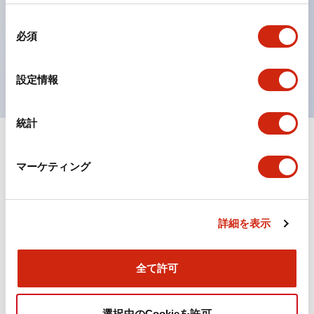
の点灯/消灯の認識および、点灯時のランプ色の識別が
同
対応。
必須
意
ISO 3864-4安全色に対応。危険時や緊急事態時の色表
の
現がより明確・鮮明で、より多くの方が識別可能に。
選
設定情報
択
統計
+
仕様
すべて展開
マーケティング
機能仕様
詳細を表示
ドキュメントとファイル
全て許可
選択中のCookieを許可