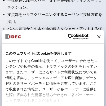
一体構造の端子カバー、安全性を極めたフィンガープロ
テクション。
接点部をセルフクリーニングするローリング接触方式を
採用。
パネル前面からの水や油の侵入をシャットアウトする保
護構造：IP65。（ただし2点押ボタンスイッチは
IP40）
2つの独立した動作の押ボタンスイッチと表示灯の3つ
このウェブサイトはCookieを使用します
の機能を1つのスイッチで可能にした2点押ボタンスイッ
このサイトではCookieを使って、ユーザーに合わせたコ
チも完備。
ンテンツや広告の表示、トラフィックの分析を行ってい
ワールドワイドなニーズに対応する各種電圧を完備。
ます。またユーザーによるサイトの利用状況についても
情報を収集し、ソーシャルメディアや広告配信、データ
1つで6色の役をこなすLED球（LSRD球）。これまで色
解析の各サードパーティに情報を共有しています。ここ
ごとに分かれていたLED球を、1色のLED球で各色を表
で収集された情報は、ユーザーが各パートナーに提供し
現できるようにしました。
た際に収集された情報と組み合わされ、各パートナーに
カラーユニバーサルデザインに対応。表示灯（角平形）
よって使用されることがあります。