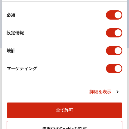
の点灯/消灯の認識および、点灯時のランプ色の識別が
同
対応。
必須
意
ISO 3864-4安全色に対応。危険時や緊急事態時の色表
の
現がより明確・鮮明で、より多くの方が識別可能に。
選
設定情報
択
統計
+
仕様
すべて展開
マーケティング
機能仕様
詳細を表示
ドキュメントとファイル
全て許可
選択中のCookieを許可