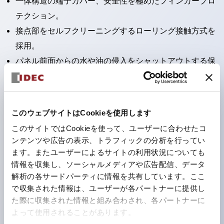
一体構造の端子カバー、安全性を極めたフィンガープロ
テクション。
接点部をセルフクリーニングするローリング接触方式を
採用。
パネル前面からの水や油の侵入をシャットアウトする保
護構造：IP65。（ただし2点押ボタンスイッチは
IP40）
2つの独立した動作の押ボタンスイッチと表示灯の3つ
このウェブサイトはCookieを使用します
の機能を1つのスイッチで可能にした2点押ボタンスイッ
このサイトではCookieを使って、ユーザーに合わせたコ
チも完備。
ンテンツや広告の表示、トラフィックの分析を行ってい
ワールドワイドなニーズに対応する各種電圧を完備。
ます。またユーザーによるサイトの利用状況についても
情報を収集し、ソーシャルメディアや広告配信、データ
1つで6色の役をこなすLED球（LSRD球）。これまで色
解析の各サードパーティに情報を共有しています。ここ
ごとに分かれていたLED球を、1色のLED球で各色を表
で収集された情報は、ユーザーが各パートナーに提供し
現できるようにしました。
た際に収集された情報と組み合わされ、各パートナーに
カラーユニバーサルデザインに対応。表示灯（角平形）
よって使用されることがあります。