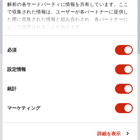
の点灯/消灯の認識および、点灯時のランプ色の識別が
解析の各サードパーティに情報を共有しています。ここ
対応。
で収集された情報は、ユーザーが各パートナーに提供し
た際に収集された情報と組み合わされ、各パートナーに
ISO 3864-4安全色に対応。危険時や緊急事態時の色表
よって使用されることがあります。
現がより明確・鮮明で、より多くの方が識別可能に。
同
必須
意
の
選
+
仕様
設定情報
すべて展開
択
形状仕様
統計
環境仕様
マーケティング
機能仕様
機械的仕様
詳細を表示