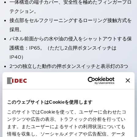
一体構造の端子カバー、安全性を極めたフィンガープロ
テクション。
接点部をセルフクリーニングするローリング接触方式を
採用。
パネル前面からの水や油の侵入をシャットアウトする保
護構造：IP65。（ただし2点押ボタンスイッチは
IP40）
2つの独立した動作の押ボタンスイッチと表示灯の3つ
の機能を1つのスイッチで可能にした2点押ボタンスイッ
チも完備。
ワールドワイドなニーズに対応する各種電圧を完備。
このウェブサイトはCookieを使用します
1つで6色の役をこなすLED球（LSRD球）。これまで色
ごとに分かれていたLED球を、1色のLED球で各色を表
このサイトではCookieを使って、ユーザーに合わせたコ
ンテンツや広告の表示、トラフィックの分析を行ってい
現できるようにしました。
ます。またユーザーによるサイトの利用状況についても
カラーユニバーサルデザインに対応。表示灯（角平形）
情報を収集し、ソーシャルメディアや広告配信、データ