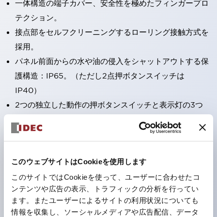
一体構造の端子カバー、安全性を極めたフィンガープロ
テクション。
接点部をセルフクリーニングするローリング接触方式を
採用。
パネル前面からの水や油の侵入をシャットアウトする保
護構造：IP65。（ただし2点押ボタンスイッチは
IP40）
2つの独立した動作の押ボタンスイッチと表示灯の3つ
の機能を1つのスイッチで可能にした2点押ボタンスイッ
チも完備。
ワールドワイドなニーズに対応する各種電圧を完備。
このウェブサイトはCookieを使用します
1つで6色の役をこなすLED球（LSRD球）。これまで色
ごとに分かれていたLED球を、1色のLED球で各色を表
このサイトではCookieを使って、ユーザーに合わせたコ
ンテンツや広告の表示、トラフィックの分析を行ってい
現できるようにしました。
ます。またユーザーによるサイトの利用状況についても
カラーユニバーサルデザインに対応。表示灯（角平形）
情報を収集し、ソーシャルメディアや広告配信、データ