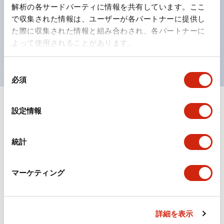
の点灯/消灯の認識および、点灯時のランプ色の識別が
解析の各サードパーティに情報を共有しています。ここ
対応。
で収集された情報は、ユーザーが各パートナーに提供し
た際に収集された情報と組み合わされ、各パートナーに
ISO 3864-4安全色に対応。危険時や緊急事態時の色表
よって使用されることがあります。
現がより明確・鮮明で、より多くの方が識別可能に。
同
必須
意
の
選
+
仕様
設定情報
すべて展開
択
形状仕様
統計
環境仕様
マーケティング
機能仕様
機械的仕様
詳細を表示