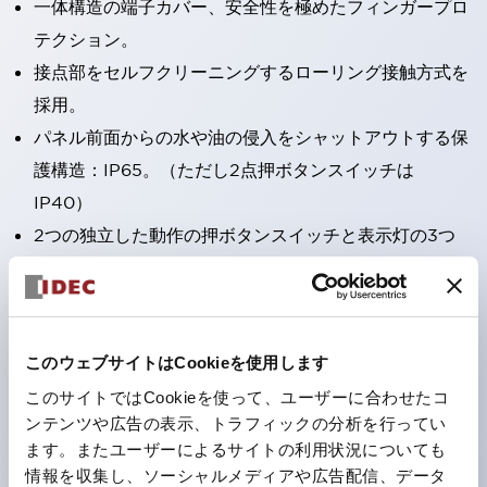
一体構造の端子カバー、安全性を極めたフィンガープロ
テクション。
接点部をセルフクリーニングするローリング接触方式を
採用。
パネル前面からの水や油の侵入をシャットアウトする保
護構造：IP65。（ただし2点押ボタンスイッチは
IP40）
2つの独立した動作の押ボタンスイッチと表示灯の3つ
の機能を1つのスイッチで可能にした2点押ボタンスイッ
チも完備。
ワールドワイドなニーズに対応する各種電圧を完備。
このウェブサイトはCookieを使用します
1つで6色の役をこなすLED球（LSRD球）。これまで色
ごとに分かれていたLED球を、1色のLED球で各色を表
このサイトではCookieを使って、ユーザーに合わせたコ
ンテンツや広告の表示、トラフィックの分析を行ってい
現できるようにしました。
ます。またユーザーによるサイトの利用状況についても
カラーユニバーサルデザインに対応。表示灯（角平形）
情報を収集し、ソーシャルメディアや広告配信、データ