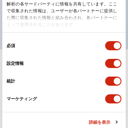
の点灯/消灯の認識および、点灯時のランプ色の識別が
解析の各サードパーティに情報を共有しています。ここ
対応。
で収集された情報は、ユーザーが各パートナーに提供し
た際に収集された情報と組み合わされ、各パートナーに
ISO 3864-4安全色に対応。危険時や緊急事態時の色表
よって使用されることがあります。
現がより明確・鮮明で、より多くの方が識別可能に。
同
必須
意
の
選
+
仕様
設定情報
すべて展開
択
形状仕様
統計
環境仕様
マーケティング
機能仕様
機械的仕様
詳細を表示