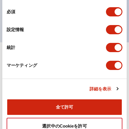
対応。
同
必須
ISO 3864-4安全色に対応。危険時や緊急事態時の色表
意
の
現がより明確・鮮明で、より多くの方が識別可能に。
選
設定情報
択
統計
+
仕様
すべて展開
マーケティング
機能仕様
詳細を表示
ドキュメントとファイル
全て許可
カタログ
取扱説明書
CAD
規格・認証
技術文書
その他
選択中のCookieを許可