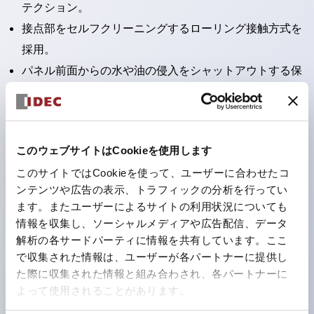
テクション。
接点部をセルフクリーニングするローリング接触方式を
採用。
パネル前面からの水や油の侵入をシャットアウトする保
護構造：IP65。（ただし2点押ボタンスイッチは
IP40）
2つの独立した動作の押ボタンスイッチと表示灯の3つ
このウェブサイトはCookieを使用します
の機能を1つのスイッチで可能にした2点押ボタンスイッ
このサイトではCookieを使って、ユーザーに合わせたコ
チも完備。
ンテンツや広告の表示、トラフィックの分析を行ってい
ワールドワイドなニーズに対応する各種電圧を完備。
ます。またユーザーによるサイトの利用状況についても
1つで6色の役をこなすLED球（LSRD球）。これまで色
情報を収集し、ソーシャルメディアや広告配信、データ
ごとに分かれていたLED球を、1色のLED球で各色を表
解析の各サードパーティに情報を共有しています。ここ
で収集された情報は、ユーザーが各パートナーに提供し
現できるようにしました。
た際に収集された情報と組み合わされ、各パートナーに
カラーユニバーサルデザインに対応。表示灯（角平形）
よって使用されることがあります。
の点灯/消灯の認識および、点灯時のランプ色の識別が