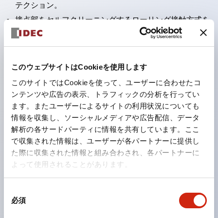
テクション。
接点部をセルフクリーニングするローリング接触方式を
採用。
パネル前面からの水や油の侵入をシャットアウトする保
護構造：IP65。（ただし2点押ボタンスイッチは
このウェブサイトはCookieを使用します
IP40）
このサイトではCookieを使って、ユーザーに合わせたコ
2つの独立した動作の押ボタンスイッチと表示灯の3つ
ンテンツや広告の表示、トラフィックの分析を行ってい
ます。またユーザーによるサイトの利用状況についても
の機能を1つのスイッチで可能にした2点押ボタンスイッ
情報を収集し、ソーシャルメディアや広告配信、データ
チも完備。
解析の各サードパーティに情報を共有しています。ここ
ワールドワイドなニーズに対応する各種電圧を完備。
で収集された情報は、ユーザーが各パートナーに提供し
1つで6色の役をこなすLED球（LSRD球）。これまで色
た際に収集された情報と組み合わされ、各パートナーに
よって使用されることがあります。
ごとに分かれていたLED球を、1色のLED球で各色を表
現できるようにしました。
同
カラーユニバーサルデザインに対応。表示灯（角平形）
必須
意
の点灯/消灯の認識および、点灯時のランプ色の識別が
の