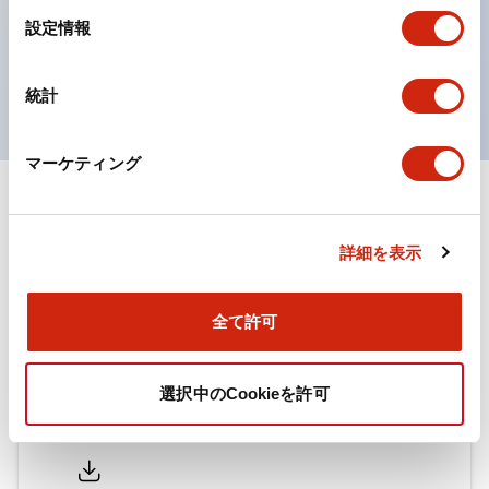
対応。
選
設定情報
択
ISO 3864-4安全色に対応。危険時や緊急事態時の色表
現がより明確・鮮明で、より多くの方が識別可能に。
統計
マーケティング
ドキュメントとファイル
詳細を表示
カタログ
取扱説明書
CAD
規格・認証
技術文書
その他
全て許可
HWシリーズ コントロールユニット（2025年6月版）
選択中のCookieを許可
（日本語）
2026/07/13
.PDF
4.33MB