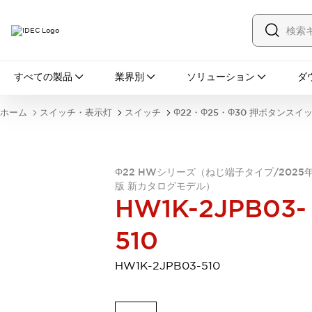
すべての製品
すべての製品
業界別
ソリューション
ダ
スイッチ・表示灯
スイッチ
表示灯・ブザー
ホーム
スイッチ・表示灯
スイッチ
Φ22・Φ25・Φ30 押ボタンスイ
一覧を表示する
安全・防爆機器
安全機器
防爆機器
一覧を表示する
インダストリアルコンポーネンツ
Φ22 HWシリーズ（ねじ端子タイプ/2025
リレー・タイマ
端子台
電源機器
版 新カタログモデル）
HW1K-2JPB03-
サーキットプロテクタ
LED照明
一覧を表示する
510
オートメーション
PLC
プログラマブル表示器
HW1K-2JPB03-510
産業用イーサネット
一覧を表示する
センシング
センサ
自動認識
イオナイザ