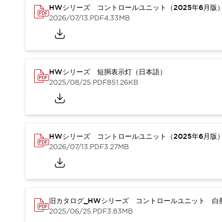
本質的な対策で爆発事故のリスクを抑える
HWシリーズ コントロールユニット（2025年6月版
半導体製造装置の設計自由度を高める方法
2026/07/13
.PDF
4.33MB
ダウンタイムを長引かせるスイッチ交換を瞬時に
安全規格への対応
危険性の低い機械にカテゴリ2安全リレーモジュールの選択を
光電センサでは実現できなかった工数を削減する手段とは？
HWシリーズ 短胴表示灯（日本語）
一覧を表示する
2025/08/25
.PDF
851.26KB
業界別
一覧を表示する
ソリューション
安全、そしてその先へ
IDECの安全コンセプト
IDECの協調安全/Safety2.0
HWシリーズ コントロールユニット（2025年6月版
安全に関する法令・規格
2026/07/13
.PDF
3.27MB
基礎からわかる安全機器講座
安全セミナー/安全コンサルティング
SISTEMAとは
一覧を表示する
IIoT対応デバイス
RFID認証
旧カタログ_HWシリーズ コントロールユニット 白熱
制御パネルレス
2025/06/25
.PDF
3.83MB
AGV/AMRの開発&導入促進