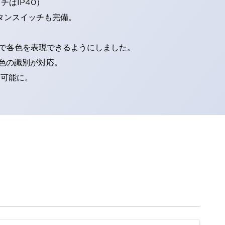
はIP40）
タンスイッチも完備。
D球で各色を表現できるようにしました。
色の識別が対応。
別可能に。