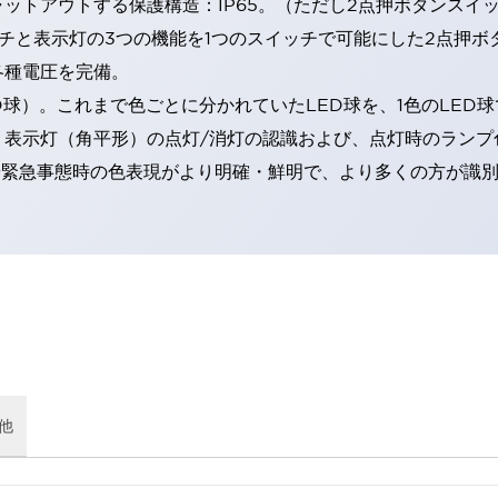
トアウトする保護構造：IP65。（ただし2点押ボタンスイッチ
チと表示灯の3つの機能を1つのスイッチで可能にした2点押ボ
各種電圧を完備。
RD球）。これまで色ごとに分かれていたLED球を、1色のLE
。表示灯（角平形）の点灯/消灯の認識および、点灯時のランプ
険時や緊急事態時の色表現がより明確・鮮明で、より多くの方が識
他