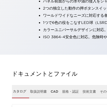
パネル前面からの水や油の侵入をシャッ
一覧を表示する
2つの独立した動作の押ボタンスイッ
工作機械
ワールドワイドなニーズに対応する
タッチパネルを市販タブレットに置き換えてコストダウン
小型の5,000Ｎの堅牢性に優れた安全スイッチで耐久性アップ
1つで6色の役をこなすLED球（LS
装置のコンパクト化につながる回路設計
カラーユニバーサルデザインに対応
工作機械のコスト削減のコツ
ISO 3864-4安全色に対応。危
工作機械に小型化の可能性を見出す
デザイン視点で工作機械の付加価値をアップ
このLED照明が工作機械のワークに向く理由
機器の故障につながる「瞬停」を防ぐ
フラット照明で綺麗な加工面を確認
イネーブル装置で安全性を強化
一覧を表示する
ドキュメントとファイル
ロボット
ティーチングペンダントを市販タブレットに置き換えるには
人とロボットの協働作業を一層安全で効率的に
協働ロボットのポテンシャルを発揮する安全対策
カタログ
取扱説明書
CAD
規格・認証
技術文書
その
一覧を表示する
半導体