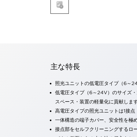
一覧を表示する
モビリティソリューション
セーフティホイールドライブ（SWD）
アシストホイールドライブ（AWD）
一覧を表示する
業界別
AGV/AMR
タブレットに安全機能を追加
安全対策の死角をなくし人身事故を防ぐ
主な特長
人とAGVとの突発的な接触への対策
無人搬送車の低床化と安全性を両立
照光ユニットの低電圧タイプ（6～2
この表示器がAGVに向く理由
移動式ロボットの安全対策
一覧を表示する
低電圧タイプ（6～24V）のサイズ
自動車
スペース・装置の軽量化に貢献しま
ロボットに潜むリスクを徹底検証
安全柵内の人的被害を削減
高電圧タイプの照光ユニットは1接点
大型表示灯の統一で工数削減
小型装置の安全対策
一体構造の端子カバー、安全性を極
水素ステーションに信頼のおける防爆対策を
E-モビリティの時代にむけて
接点部をセルフクリーニングするロ
リチウムイオン電池製造における金属（主に銅）混入対策