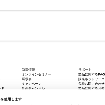
新着情報
サポート
オンラインセミナー
製品に関するFA
み
展示会
販売ネットワーク
キャンペーン
各種お問い合わせ
ード
動画チャンネル
製品に関するお知
技術コラム
販売中止品/推奨
IDEC ニュースレター
輸出該非判定
ieを使用します
機種選定システム