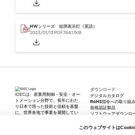
重量物搬送アシスト
COLLABORATIVE ROBOTS
SWD搭載 AMR開発キット
防爆ソリューション
HWシリーズ 短胴表示灯（英語）
「防爆受注製品」のご提案
2023/01/13
.PDF
764.17KB
防爆技術への取り組み
防爆関連の法律・政令・省令
防爆安全セミナー
アプリケーション・事例
防爆技術
一覧を表示する
プリント基板製品ソリューション
商品箱詰め装置
ダウンロード
人と機械の接点を清潔に
IDECは、産業用制御・安全・オー
デジタルカタログ
一覧を表示する
トメーション分野で、長年にわた
RoHS指令への取り組
ダウンロード
り日本で培った技術と信頼を基盤
規格認証製品
デジタルカタログ
RoHS指令への取り組み
に、世界各地で事業を展開してい
ソフトウェアダウンロ
ます。
規格認証製品
脆弱性レポート
革新的な製品とソリューションを
ソフトウェアダウンロード
このウェブサイトはCook
通じて、製造現場の生産性と安全
Automation Organizer