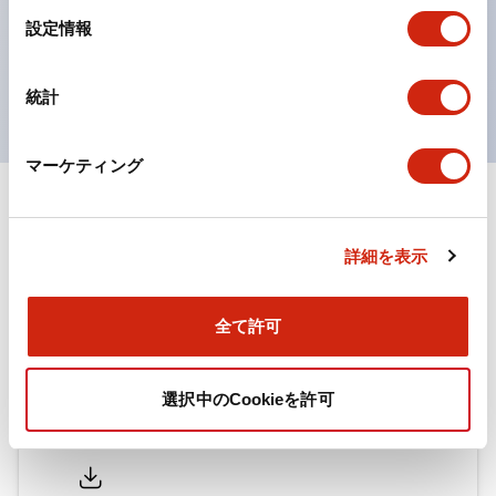
対応。
選
設定情報
択
ISO 3864-4安全色に対応。危険時や緊急事態時の色表
現がより明確・鮮明で、より多くの方が識別可能に。
統計
マーケティング
ドキュメントとファイル
詳細を表示
カタログ
取扱説明書
CAD
規格・認証
技術文書
その他
全て許可
HWシリーズ コントロールユニット（2025年6月版）
選択中のCookieを許可
（日本語）
2026/07/13
.PDF
4.33MB