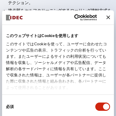
テクション。
接点部をセルフクリーニングするローリング接触方式を
採用。
パネル前面からの水や油の侵入をシャットアウトする保
護構造：IP65。（ただし2点押ボタンスイッチは
このウェブサイトはCookieを使用します
IP40）
このサイトではCookieを使って、ユーザーに合わせたコ
2つの独立した動作の押ボタンスイッチと表示灯の3つ
ンテンツや広告の表示、トラフィックの分析を行ってい
ます。またユーザーによるサイトの利用状況についても
の機能を1つのスイッチで可能にした2点押ボタンスイッ
情報を収集し、ソーシャルメディアや広告配信、データ
チも完備。
解析の各サードパーティに情報を共有しています。ここ
ワールドワイドなニーズに対応する各種電圧を完備。
で収集された情報は、ユーザーが各パートナーに提供し
1つで6色の役をこなすLED球（LSRD球）。これまで色
た際に収集された情報と組み合わされ、各パートナーに
よって使用されることがあります。
ごとに分かれていたLED球を、1色のLED球で各色を表
現できるようにしました。
同
カラーユニバーサルデザインに対応。表示灯（角平形）
必須
意
の点灯/消灯の認識および、点灯時のランプ色の識別が
の