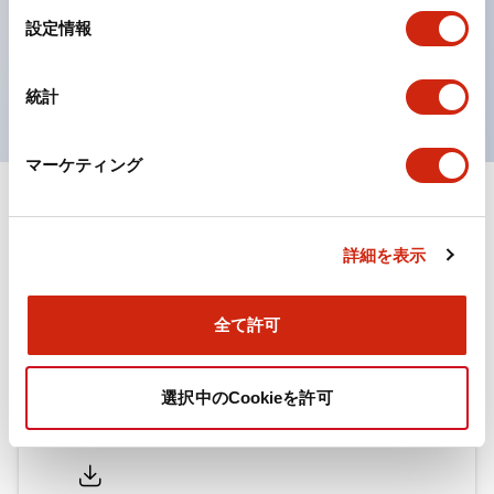
対応。
選
設定情報
択
ISO 3864-4安全色に対応。危険時や緊急事態時の色表
現がより明確・鮮明で、より多くの方が識別可能に。
統計
マーケティング
ドキュメントとファイル
詳細を表示
カタログ
取扱説明書
CAD
規格・認証
技術文書
その他
全て許可
HWシリーズ コントロールユニット（2025年6月版）
選択中のCookieを許可
（日本語）
2026/07/13
.PDF
4.33MB