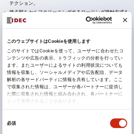
テクション。
接点部をセルフクリーニングするローリング接触方式を
採用。
パネル前面からの水や油の侵入をシャットアウトする保
護構造：IP65。（ただし2点押ボタンスイッチは
このウェブサイトはCookieを使用します
IP40）
このサイトではCookieを使って、ユーザーに合わせたコ
2つの独立した動作の押ボタンスイッチと表示灯の3つ
ンテンツや広告の表示、トラフィックの分析を行ってい
ます。またユーザーによるサイトの利用状況についても
の機能を1つのスイッチで可能にした2点押ボタンスイッ
情報を収集し、ソーシャルメディアや広告配信、データ
チも完備。
解析の各サードパーティに情報を共有しています。ここ
ワールドワイドなニーズに対応する各種電圧を完備。
で収集された情報は、ユーザーが各パートナーに提供し
1つで6色の役をこなすLED球（LSRD球）。これまで色
た際に収集された情報と組み合わされ、各パートナーに
よって使用されることがあります。
ごとに分かれていたLED球を、1色のLED球で各色を表
現できるようにしました。
同
カラーユニバーサルデザインに対応。表示灯（角平形）
必須
意
の点灯/消灯の認識および、点灯時のランプ色の識別が
の