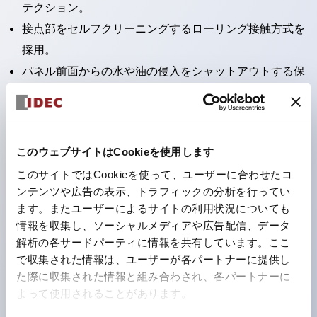
テクション。
接点部をセルフクリーニングするローリング接触方式を
採用。
パネル前面からの水や油の侵入をシャットアウトする保
護構造：IP65。（ただし2点押ボタンスイッチは
IP40）
2つの独立した動作の押ボタンスイッチと表示灯の3つ
このウェブサイトはCookieを使用します
の機能を1つのスイッチで可能にした2点押ボタンスイッ
このサイトではCookieを使って、ユーザーに合わせたコ
チも完備。
ンテンツや広告の表示、トラフィックの分析を行ってい
ワールドワイドなニーズに対応する各種電圧を完備。
ます。またユーザーによるサイトの利用状況についても
1つで6色の役をこなすLED球（LSRD球）。これまで色
情報を収集し、ソーシャルメディアや広告配信、データ
ごとに分かれていたLED球を、1色のLED球で各色を表
解析の各サードパーティに情報を共有しています。ここ
で収集された情報は、ユーザーが各パートナーに提供し
現できるようにしました。
た際に収集された情報と組み合わされ、各パートナーに
カラーユニバーサルデザインに対応。表示灯（角平形）
よって使用されることがあります。
の点灯/消灯の認識および、点灯時のランプ色の識別が