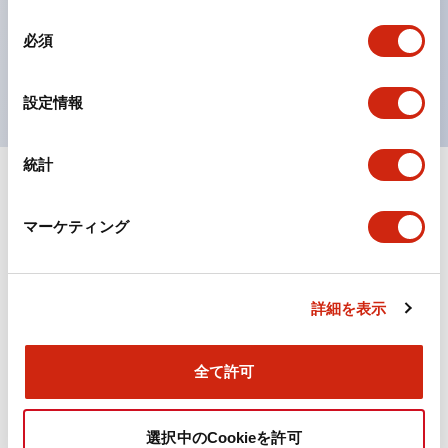
対応。
同
必須
ISO 3864-4安全色に対応。危険時や緊急事態時の色表
意
の
現がより明確・鮮明で、より多くの方が識別可能に。
選
設定情報
択
統計
+
仕様
すべて展開
マーケティング
機能仕様
詳細を表示
ドキュメントとファイル
全て許可
カタログ
取扱説明書
CAD
規格・認証
技術文書
その他
選択中のCookieを許可