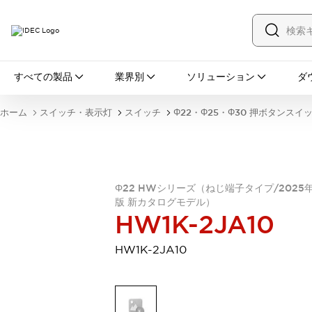
すべての製品
すべての製品
業界別
ソリューション
ダ
スイッチ・表示灯
スイッチ
表示灯・ブザー
ホーム
スイッチ・表示灯
スイッチ
Φ22・Φ25・Φ30 押ボタンスイ
一覧を表示する
安全・防爆機器
安全機器
防爆機器
一覧を表示する
インダストリアルコンポーネンツ
リレー・タイマ
端子台
電源機器
Φ22 HWシリーズ（ねじ端子タイプ/2025
版 新カタログモデル）
サーキットプロテクタ
LED照明
HW1K-2JA10
一覧を表示する
オートメーション
HW1K-2JA10
PLC
プログラマブル表示器
産業用イーサネット
一覧を表示する
センシング
センサ
自動認識
イオナイザ