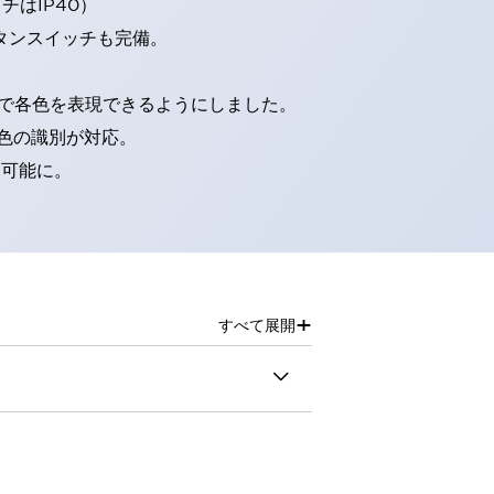
はIP40）
タンスイッチも完備。
D球で各色を表現できるようにしました。
色の識別が対応。
別可能に。
+
すべて展開