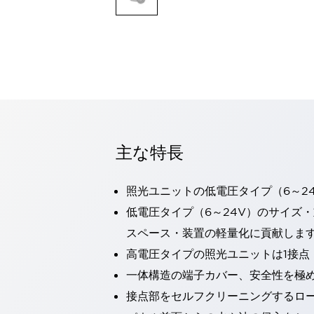
一覧を表示する
モビリティソリューション
セーフティホイールドライブ（SWD）
アシストホイールドライブ（AWD）
一覧を表示する
業界別
AGV/AMR
タブレットに安全機能を追加
安全対策の死角をなくし人身事故を防ぐ
主な特長
人とAGVとの突発的な接触への対策
無人搬送車の低床化と安全性を両立
照光ユニットの低電圧タイプ（6～2
この表示器がAGVに向く理由
移動式ロボットの安全対策
一覧を表示する
低電圧タイプ（6～24V）のサイズ
自動車
スペース・装置の軽量化に貢献しま
ロボットに潜むリスクを徹底検証
安全柵内の人的被害を削減
高電圧タイプの照光ユニットは1接点
大型表示灯の統一で工数削減
小型装置の安全対策
一体構造の端子カバー、安全性を極
水素ステーションに信頼のおける防爆対策を
E-モビリティの時代にむけて
接点部をセルフクリーニングするロ
リチウムイオン電池製造における金属（主に銅）混入対策