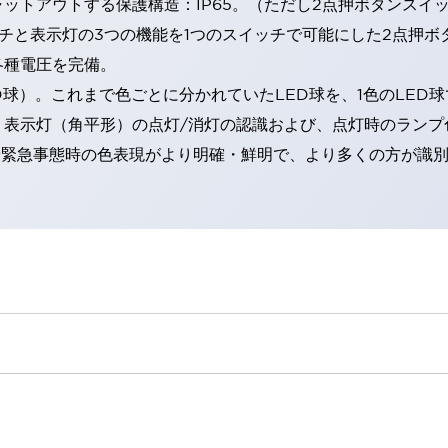
トアウトする保護構造：IP65。（ただし2点押ボタンスイッチ
チと表示灯の3つの機能を1つのスイッチで可能にした2点押ボ
各種電圧を完備。
RD球）。これまで色ごとに分かれていたLED球を、1色のLE
。表示灯（角平形）の点灯/消灯の認識および、点灯時のランプ
険時や緊急事態時の色表現がより明確・鮮明で、より多くの方が識