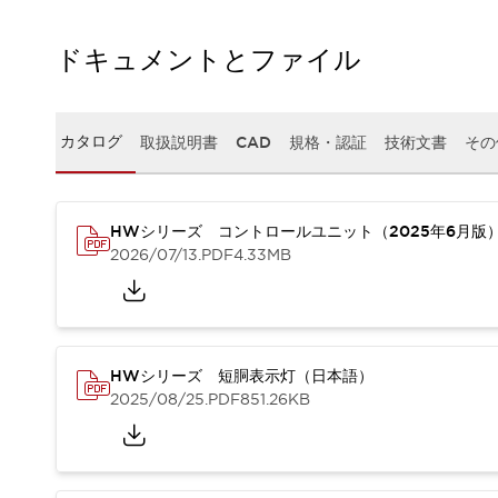
本質的な対策で爆発事故のリスクを抑える
半導体製造装置の設計自由度を高める方法
ドキュメントとファイル
ダウンタイムを長引かせるスイッチ交換を瞬時に
安全規格への対応
危険性の低い機械にカテゴリ2安全リレーモジュールの選択を
光電センサでは実現できなかった工数を削減する手段とは？
カタログ
取扱説明書
CAD
規格・認証
技術文書
その
一覧を表示する
業界別
一覧を表示する
ソリューション
HWシリーズ コントロールユニット（2025年6月版
安全、そしてその先へ
2026/07/13
.PDF
4.33MB
IDECの安全コンセプト
IDECの協調安全/Safety2.0
安全に関する法令・規格
基礎からわかる安全機器講座
安全セミナー/安全コンサルティング
HWシリーズ 短胴表示灯（日本語）
2025/08/25
.PDF
851.26KB
SISTEMAとは
一覧を表示する
IIoT対応デバイス
RFID認証
制御パネルレス
AGV/AMRの開発&導入促進