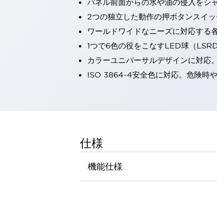
パネル前面からの水や油の侵入をシャッ
一覧を表示する
2つの独立した動作の押ボタンスイッ
工作機械
ワールドワイドなニーズに対応する
タッチパネルを市販タブレットに置き換えてコストダウン
小型の5,000Ｎの堅牢性に優れた安全スイッチで耐久性アップ
1つで6色の役をこなすLED球（LS
装置のコンパクト化につながる回路設計
カラーユニバーサルデザインに対応
工作機械のコスト削減のコツ
ISO 3864-4安全色に対応。危
工作機械に小型化の可能性を見出す
デザイン視点で工作機械の付加価値をアップ
このLED照明が工作機械のワークに向く理由
機器の故障につながる「瞬停」を防ぐ
フラット照明で綺麗な加工面を確認
イネーブル装置で安全性を強化
一覧を表示する
仕様
ロボット
ティーチングペンダントを市販タブレットに置き換えるには
機能仕様
人とロボットの協働作業を一層安全で効率的に
協働ロボットのポテンシャルを発揮する安全対策
一覧を表示する
半導体