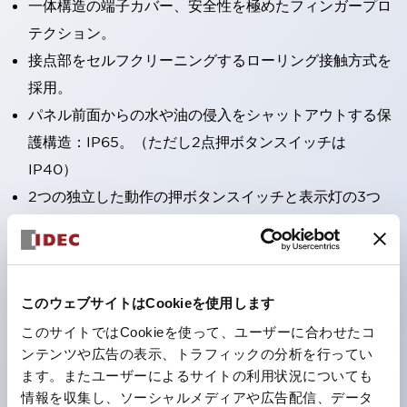
一体構造の端子カバー、安全性を極めたフィンガープロ
テクション。
接点部をセルフクリーニングするローリング接触方式を
採用。
パネル前面からの水や油の侵入をシャットアウトする保
護構造：IP65。（ただし2点押ボタンスイッチは
IP40）
2つの独立した動作の押ボタンスイッチと表示灯の3つ
の機能を1つのスイッチで可能にした2点押ボタンスイッ
チも完備。
ワールドワイドなニーズに対応する各種電圧を完備。
このウェブサイトはCookieを使用します
1つで6色の役をこなすLED球（LSRD球）。これまで色
ごとに分かれていたLED球を、1色のLED球で各色を表
このサイトではCookieを使って、ユーザーに合わせたコ
ンテンツや広告の表示、トラフィックの分析を行ってい
現できるようにしました。
ます。またユーザーによるサイトの利用状況についても
カラーユニバーサルデザインに対応。表示灯（角平形）
情報を収集し、ソーシャルメディアや広告配信、データ