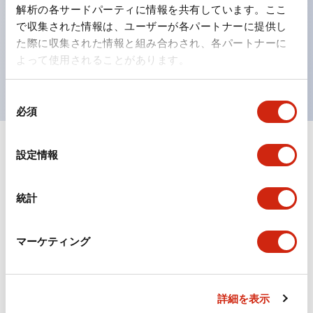
の点灯/消灯の認識および、点灯時のランプ色の識別が
解析の各サードパーティに情報を共有しています。ここ
対応。
で収集された情報は、ユーザーが各パートナーに提供し
た際に収集された情報と組み合わされ、各パートナーに
ISO 3864-4安全色に対応。危険時や緊急事態時の色表
よって使用されることがあります。
現がより明確・鮮明で、より多くの方が識別可能に。
同
必須
意
の
選
+
仕様
設定情報
すべて展開
択
形状仕様
統計
環境仕様
マーケティング
機能仕様
機械的仕様
詳細を表示