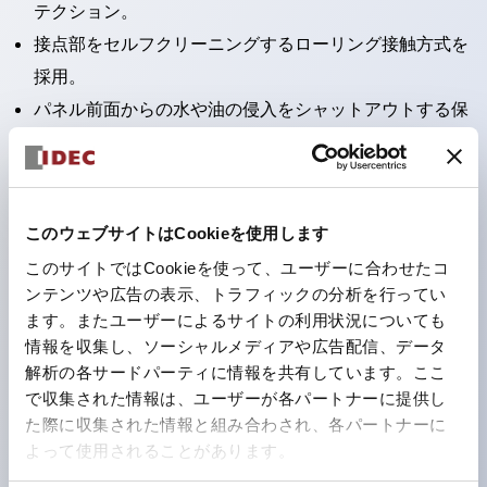
テクション。
接点部をセルフクリーニングするローリング接触方式を
採用。
パネル前面からの水や油の侵入をシャットアウトする保
護構造：IP65。（ただし2点押ボタンスイッチは
IP40）
2つの独立した動作の押ボタンスイッチと表示灯の3つ
このウェブサイトはCookieを使用します
の機能を1つのスイッチで可能にした2点押ボタンスイッ
このサイトではCookieを使って、ユーザーに合わせたコ
チも完備。
ンテンツや広告の表示、トラフィックの分析を行ってい
ワールドワイドなニーズに対応する各種電圧を完備。
ます。またユーザーによるサイトの利用状況についても
1つで6色の役をこなすLED球（LSRD球）。これまで色
情報を収集し、ソーシャルメディアや広告配信、データ
ごとに分かれていたLED球を、1色のLED球で各色を表
解析の各サードパーティに情報を共有しています。ここ
で収集された情報は、ユーザーが各パートナーに提供し
現できるようにしました。
た際に収集された情報と組み合わされ、各パートナーに
カラーユニバーサルデザインに対応。表示灯（角平形）
よって使用されることがあります。
の点灯/消灯の認識および、点灯時のランプ色の識別が