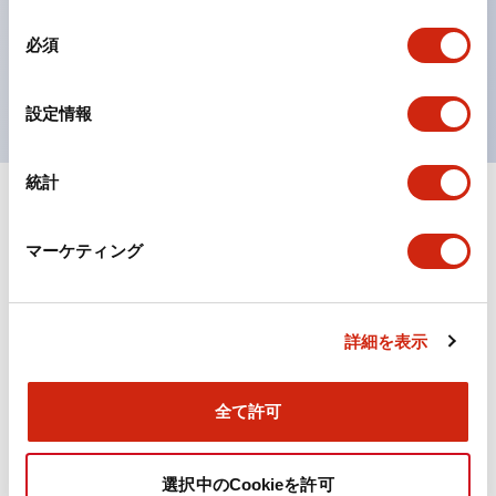
対応。
同
必須
ISO 3864-4安全色に対応。危険時や緊急事態時の色表
意
の
現がより明確・鮮明で、より多くの方が識別可能に。
選
設定情報
択
統計
+
仕様
すべて展開
マーケティング
機能仕様
詳細を表示
ドキュメントとファイル
全て許可
カタログ
取扱説明書
CAD
規格・認証
技術文書
その他
選択中のCookieを許可