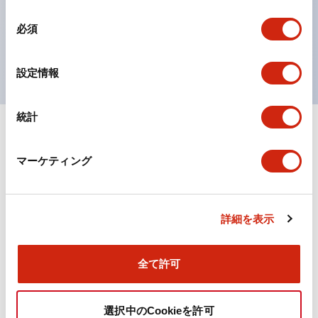
対応。
同
必須
ISO 3864-4安全色に対応。危険時や緊急事態時の色表
意
の
現がより明確・鮮明で、より多くの方が識別可能に。
選
設定情報
択
統計
+
仕様
すべて展開
マーケティング
機能仕様
詳細を表示
ドキュメントとファイル
全て許可
カタログ
取扱説明書
CAD
規格・認証
技術文書
その他
選択中のCookieを許可