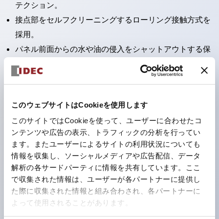
テクション。
接点部をセルフクリーニングするローリング接触方式を
採用。
パネル前面からの水や油の侵入をシャットアウトする保
護構造：IP65。（ただし2点押ボタンスイッチは
IP40）
2つの独立した動作の押ボタンスイッチと表示灯の3つ
このウェブサイトはCookieを使用します
の機能を1つのスイッチで可能にした2点押ボタンスイッ
このサイトではCookieを使って、ユーザーに合わせたコ
チも完備。
ンテンツや広告の表示、トラフィックの分析を行ってい
ワールドワイドなニーズに対応する各種電圧を完備。
ます。またユーザーによるサイトの利用状況についても
1つで6色の役をこなすLED球（LSRD球）。これまで色
情報を収集し、ソーシャルメディアや広告配信、データ
ごとに分かれていたLED球を、1色のLED球で各色を表
解析の各サードパーティに情報を共有しています。ここ
で収集された情報は、ユーザーが各パートナーに提供し
現できるようにしました。
た際に収集された情報と組み合わされ、各パートナーに
カラーユニバーサルデザインに対応。表示灯（角平形）
よって使用されることがあります。
の点灯/消灯の認識および、点灯時のランプ色の識別が