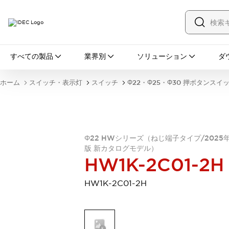
すべての製品
すべての製品
業界別
ソリューション
ダ
スイッチ・表示灯
スイッチ
表示灯・ブザー
ホーム
スイッチ・表示灯
スイッチ
Φ22・Φ25・Φ30 押ボタンスイ
一覧を表示する
安全・防爆機器
安全機器
防爆機器
一覧を表示する
インダストリアルコンポーネンツ
リレー・タイマ
端子台
電源機器
Φ22 HWシリーズ（ねじ端子タイプ/2025
版 新カタログモデル）
サーキットプロテクタ
LED照明
HW1K-2C01-2H
一覧を表示する
オートメーション
HW1K-2C01-2H
PLC
プログラマブル表示器
産業用イーサネット
一覧を表示する
センシング
センサ
自動認識
イオナイザ