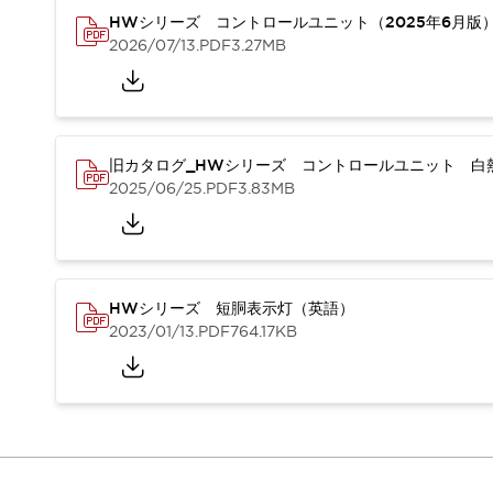
重量物搬送アシスト
HWシリーズ コントロールユニット（2025年6月版
COLLABORATIVE ROBOTS
2026/07/13
.PDF
3.27MB
SWD搭載 AMR開発キット
防爆ソリューション
「防爆受注製品」のご提案
防爆技術への取り組み
旧カタログ_HWシリーズ コントロールユニット 白熱
防爆関連の法律・政令・省令
2025/06/25
.PDF
3.83MB
防爆安全セミナー
アプリケーション・事例
防爆技術
一覧を表示する
プリント基板製品ソリューション
商品箱詰め装置
HWシリーズ 短胴表示灯（英語）
人と機械の接点を清潔に
2023/01/13
.PDF
764.17KB
一覧を表示する
ダウンロード
デジタルカタログ
RoHS指令への取り組み
規格認証製品
ソフトウェアダウンロード
Automation Organizer