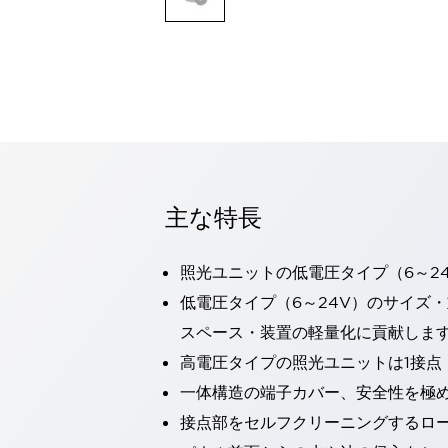
一覧を表示する
モビリティソリューション
セーフティホイールドライブ（SWD）
アシストホイールドライブ（AWD）
一覧を表示する
業界別
AGV/AMR
タブレットに安全機能を追加
安全対策の死角をなくし人身事故を防ぐ
主な特長
人とAGVとの突発的な接触への対策
無人搬送車の低床化と安全性を両立
照光ユニットの低電圧タイプ（6～2
この表示器がAGVに向く理由
移動式ロボットの安全対策
一覧を表示する
低電圧タイプ（6～24V）のサイズ
自動車
スペース・装置の軽量化に貢献しま
ロボットに潜むリスクを徹底検証
安全柵内の人的被害を削減
高電圧タイプの照光ユニットは1接点
大型表示灯の統一で工数削減
小型装置の安全対策
一体構造の端子カバー、安全性を極
水素ステーションに信頼のおける防爆対策を
E-モビリティの時代にむけて
接点部をセルフクリーニングするロ
リチウムイオン電池製造における金属（主に銅）混入対策