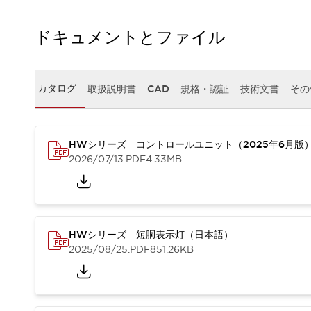
本質的な対策で爆発事故のリスクを抑える
半導体製造装置の設計自由度を高める方法
ドキュメントとファイル
ダウンタイムを長引かせるスイッチ交換を瞬時に
安全規格への対応
危険性の低い機械にカテゴリ2安全リレーモジュールの選択を
光電センサでは実現できなかった工数を削減する手段とは？
カタログ
取扱説明書
CAD
規格・認証
技術文書
その
一覧を表示する
業界別
一覧を表示する
ソリューション
HWシリーズ コントロールユニット（2025年6月版
安全、そしてその先へ
2026/07/13
.PDF
4.33MB
IDECの安全コンセプト
IDECの協調安全/Safety2.0
安全に関する法令・規格
基礎からわかる安全機器講座
安全セミナー/安全コンサルティング
HWシリーズ 短胴表示灯（日本語）
2025/08/25
.PDF
851.26KB
SISTEMAとは
一覧を表示する
IIoT対応デバイス
RFID認証
制御パネルレス
AGV/AMRの開発&導入促進