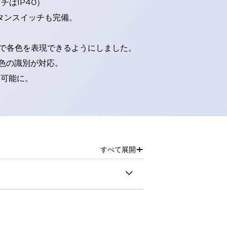
はIP40）
タンスイッチも完備。
D球で各色を表現できるようにしました。
色の識別が対応。
別可能に。
+
すべて展開