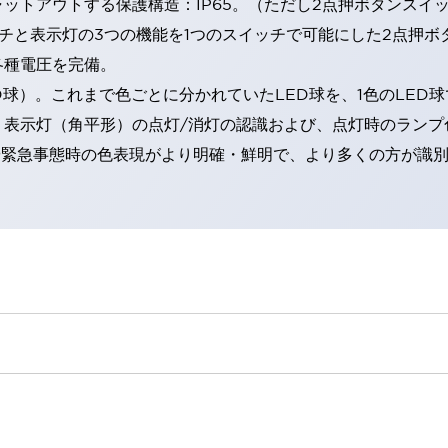
トアウトする保護構造：IP65。（ただし2点押ボタンスイッチ
チと表示灯の3つの機能を1つのスイッチで可能にした2点押ボ
各種電圧を完備。
RD球）。これまで色ごとに分かれていたLED球を、1色のLE
。表示灯（角平形）の点灯/消灯の認識および、点灯時のランプ
険時や緊急事態時の色表現がより明確・鮮明で、より多くの方が識