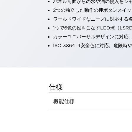
パネル前面からの水や油の侵入をシャッ
一覧を表示する
2つの独立した動作の押ボタンスイッ
工作機械
ワールドワイドなニーズに対応する
タッチパネルを市販タブレットに置き換えてコストダウン
小型の5,000Ｎの堅牢性に優れた安全スイッチで耐久性アップ
1つで6色の役をこなすLED球（LS
装置のコンパクト化につながる回路設計
カラーユニバーサルデザインに対応
工作機械のコスト削減のコツ
ISO 3864-4安全色に対応。危
工作機械に小型化の可能性を見出す
デザイン視点で工作機械の付加価値をアップ
このLED照明が工作機械のワークに向く理由
機器の故障につながる「瞬停」を防ぐ
フラット照明で綺麗な加工面を確認
イネーブル装置で安全性を強化
一覧を表示する
仕様
ロボット
ティーチングペンダントを市販タブレットに置き換えるには
機能仕様
人とロボットの協働作業を一層安全で効率的に
協働ロボットのポテンシャルを発揮する安全対策
一覧を表示する
半導体