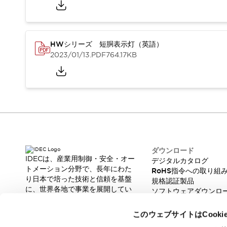
重量物搬送アシスト
COLLABORATIVE ROBOTS
SWD搭載 AMR開発キット
防爆ソリューション
HWシリーズ 短胴表示灯（英語）
「防爆受注製品」のご提案
2023/01/13
.PDF
764.17KB
防爆技術への取り組み
防爆関連の法律・政令・省令
防爆安全セミナー
アプリケーション・事例
防爆技術
一覧を表示する
プリント基板製品ソリューション
商品箱詰め装置
ダウンロード
人と機械の接点を清潔に
IDECは、産業用制御・安全・オー
デジタルカタログ
一覧を表示する
トメーション分野で、長年にわた
RoHS指令への取り組
ダウンロード
り日本で培った技術と信頼を基盤
規格認証製品
デジタルカタログ
RoHS指令への取り組み
に、世界各地で事業を展開してい
ソフトウェアダウンロ
ます。
規格認証製品
脆弱性レポート
革新的な製品とソリューションを
ソフトウェアダウンロード
このウェブサイトはCook
通じて、製造現場の生産性と安全
Automation Organizer