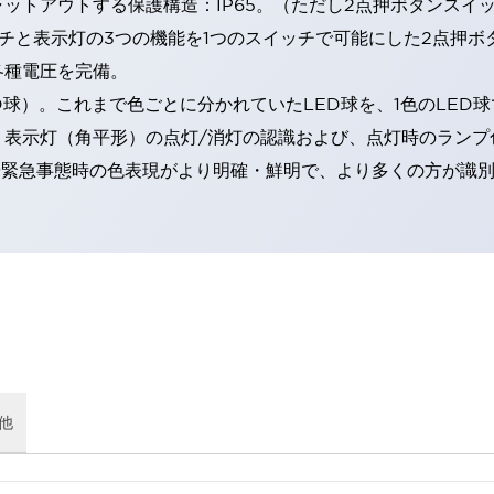
トアウトする保護構造：IP65。（ただし2点押ボタンスイッチ
チと表示灯の3つの機能を1つのスイッチで可能にした2点押ボ
各種電圧を完備。
RD球）。これまで色ごとに分かれていたLED球を、1色のLE
。表示灯（角平形）の点灯/消灯の認識および、点灯時のランプ
険時や緊急事態時の色表現がより明確・鮮明で、より多くの方が識
他