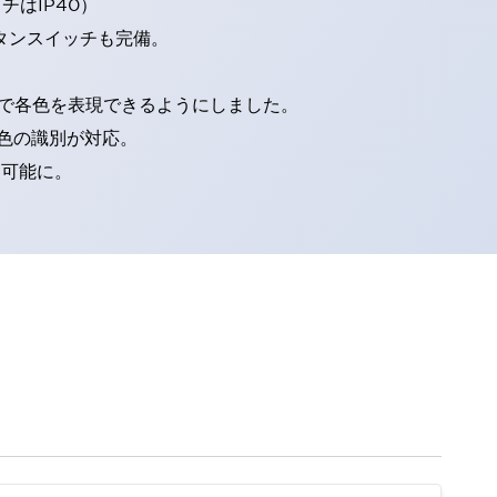
はIP40）
タンスイッチも完備。
D球で各色を表現できるようにしました。
色の識別が対応。
別可能に。