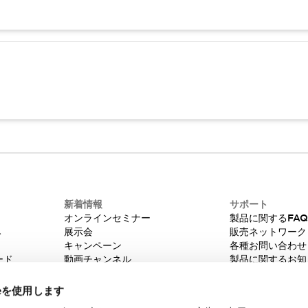
新着情報
サポート
オンラインセミナー
製品に関するFA
み
展示会
販売ネットワーク
キャンペーン
各種お問い合わせ
ード
動画チャンネル
製品に関するお知
技術コラム
販売中止品/推奨
IDEC ニュースレター
輸出該非判定
ieを使用します
機種選定システム