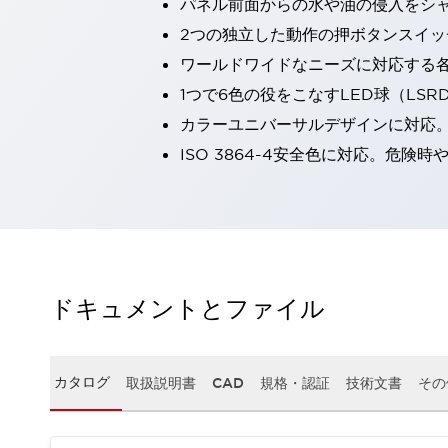
パネル前面からの水や油の侵入をシャッ
一覧を表示する
2つの独立した動作の押ボタンスイッ
工作機械
ワールドワイドなニーズに対応する
タッチパネルを市販タブレットに置き換えてコストダウン
小型の5,000Ｎの堅牢性に優れた安全スイッチで耐久性アップ
1つで6色の役をこなすLED球（LS
装置のコンパクト化につながる回路設計
カラーユニバーサルデザインに対応
工作機械のコスト削減のコツ
ISO 3864-4安全色に対応。危
工作機械に小型化の可能性を見出す
デザイン視点で工作機械の付加価値をアップ
このLED照明が工作機械のワークに向く理由
機器の故障につながる「瞬停」を防ぐ
フラット照明で綺麗な加工面を確認
イネーブル装置で安全性を強化
一覧を表示する
ドキュメントとファイル
ロボット
ティーチングペンダントを市販タブレットに置き換えるには
人とロボットの協働作業を一層安全で効率的に
協働ロボットのポテンシャルを発揮する安全対策
カタログ
取扱説明書
CAD
規格・認証
技術文書
その
一覧を表示する
半導体