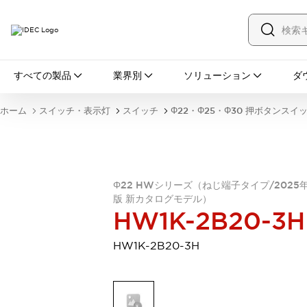
すべての製品
すべての製品
業界別
ソリューション
ダ
スイッチ・表示灯
スイッチ
表示灯・ブザー
ホーム
スイッチ・表示灯
スイッチ
Φ22・Φ25・Φ30 押ボタンスイ
一覧を表示する
安全・防爆機器
安全機器
防爆機器
一覧を表示する
インダストリアルコンポーネンツ
リレー・タイマ
端子台
電源機器
Φ22 HWシリーズ（ねじ端子タイプ/2025
版 新カタログモデル）
サーキットプロテクタ
LED照明
HW1K-2B20-3H
一覧を表示する
オートメーション
HW1K-2B20-3H
PLC
プログラマブル表示器
産業用イーサネット
一覧を表示する
センシング
センサ
自動認識
イオナイザ