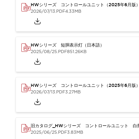
本質的な対策で爆発事故のリスクを抑える
HWシリーズ コントロールユニット（2025年6月版
半導体製造装置の設計自由度を高める方法
2026/07/13
.PDF
4.33MB
ダウンタイムを長引かせるスイッチ交換を瞬時に
安全規格への対応
危険性の低い機械にカテゴリ2安全リレーモジュールの選択を
光電センサでは実現できなかった工数を削減する手段とは？
HWシリーズ 短胴表示灯（日本語）
一覧を表示する
2025/08/25
.PDF
851.26KB
業界別
一覧を表示する
ソリューション
安全、そしてその先へ
IDECの安全コンセプト
IDECの協調安全/Safety2.0
HWシリーズ コントロールユニット（2025年6月版
安全に関する法令・規格
2026/07/13
.PDF
3.27MB
基礎からわかる安全機器講座
安全セミナー/安全コンサルティング
SISTEMAとは
一覧を表示する
IIoT対応デバイス
RFID認証
旧カタログ_HWシリーズ コントロールユニット 白熱
制御パネルレス
2025/06/25
.PDF
3.83MB
AGV/AMRの開発&導入促進