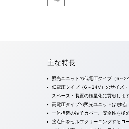
一覧を表示する
モビリティソリューション
セーフティホイールドライブ（SWD）
アシストホイールドライブ（AWD）
一覧を表示する
業界別
AGV/AMR
タブレットに安全機能を追加
安全対策の死角をなくし人身事故を防ぐ
主な特長
人とAGVとの突発的な接触への対策
無人搬送車の低床化と安全性を両立
照光ユニットの低電圧タイプ（6～2
この表示器がAGVに向く理由
移動式ロボットの安全対策
一覧を表示する
低電圧タイプ（6～24V）のサイズ
自動車
スペース・装置の軽量化に貢献しま
ロボットに潜むリスクを徹底検証
安全柵内の人的被害を削減
高電圧タイプの照光ユニットは1接点
大型表示灯の統一で工数削減
小型装置の安全対策
一体構造の端子カバー、安全性を極
水素ステーションに信頼のおける防爆対策を
E-モビリティの時代にむけて
接点部をセルフクリーニングするロ
リチウムイオン電池製造における金属（主に銅）混入対策